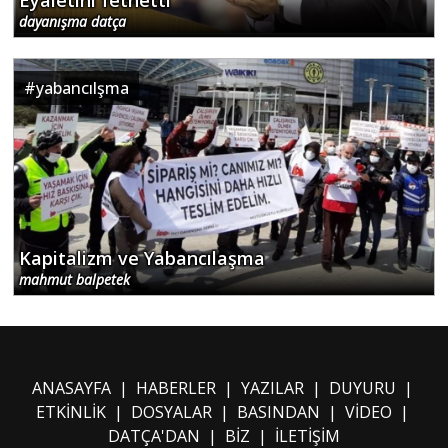
Eyaletini fethetti
dayanışma datça
#
yabancılşma
Kapitalizm ve Yabancılaşma
mahmut balpetek
ANASAYFA
|
HABERLER
|
YAZILAR
|
DUYURU
|
ETKİNLİK
|
DOSYALAR
|
BASINDAN
|
VİDEO
|
DATÇA'DAN
|
BİZ
|
İLETİŞİM