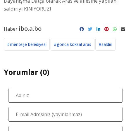
Dayanışma Datça olarak Aras ve ailesine yapılan,
saldırıyı KINIYORUZ!
ibo.a.bo
Haber
#menteşe belediyesi
#gonca köksal aras
#saldırı
Yorumlar (0)