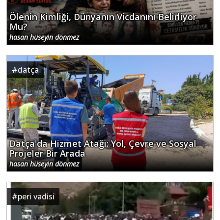
Ölenin Kimliği, Dünyanın Vicdanını Belirliyor
Mu?
hasan hüseyin dönmez
#
datça
Datça'da Hizmet Atağı: Yol, Çevre ve Sosyal
Projeler Bir Arada
hasan hüseyin dönmez
#
peri vadisi