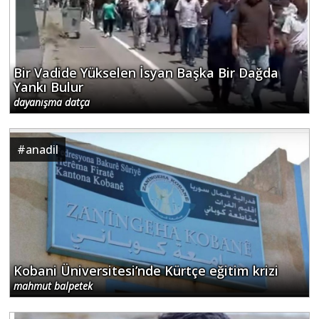
Bir Vadide Yükselen İsyan Başka Bir Dağda
Yankı Bulur
dayanışma datça
#
anadil
Kobani Üniversitesi’nde Kürtçe eğitim krizi
mahmut balpetek