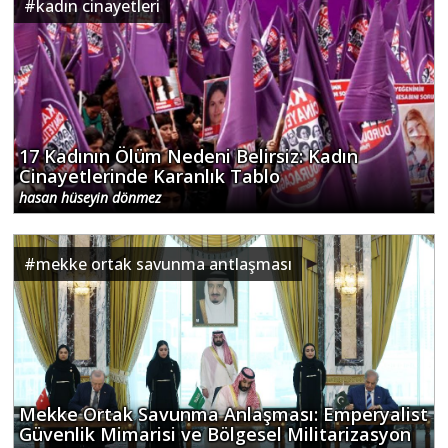
#
kadın cinayetleri
17 Kadının Ölüm Nedeni Belirsiz: Kadın
Cinayetlerinde Karanlık Tablo
hasan hüseyin dönmez
#
mekke ortak savunma antlaşması
Mekke Ortak Savunma Anlaşması: Emperyalist
Güvenlik Mimarisi ve Bölgesel Militarizasyon