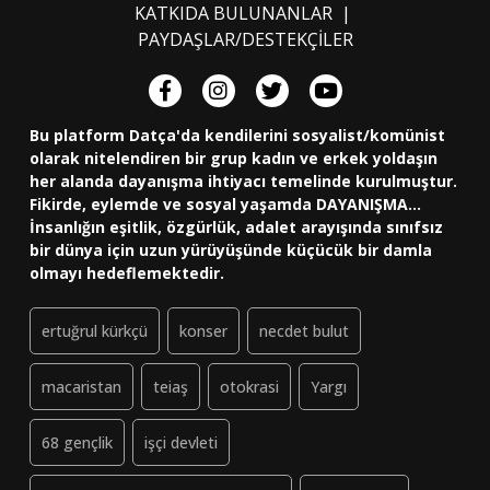
KATKIDA BULUNANLAR
|
PAYDAŞLAR/DESTEKÇİLER
Bu platform Datça'da kendilerini sosyalist/komünist
olarak nitelendiren bir grup kadın ve erkek yoldaşın
her alanda dayanışma ihtiyacı temelinde kurulmuştur.
Fikirde, eylemde ve sosyal yaşamda DAYANIŞMA...
İnsanlığın eşitlik, özgürlük, adalet arayışında sınıfsız
bir dünya için uzun yürüyüşünde küçücük bir damla
olmayı hedeflemektedir.
ertuğrul kürkçü
konser
necdet bulut
macaristan
teiaş
otokrasi
Yargı
68 gençlik
işçi devleti