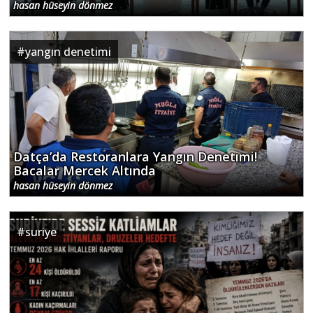
hasan hüseyin dönmez
#
yangın denetimi
Datça’da Restoranlara Yangın Denetimi!
Bacalar Mercek Altında
hasan hüseyin dönmez
#
suriye