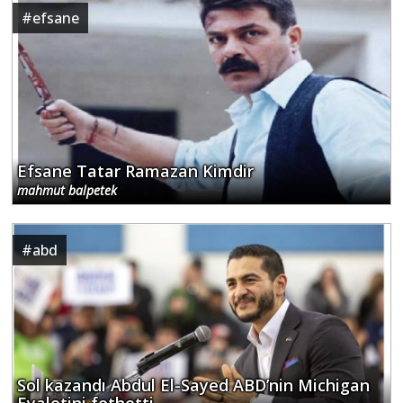
#
efsane
Efsane Tatar Ramazan Kimdir
mahmut balpetek
#
abd
Sol kazandı Abdul El-Sayed ABD’nin Michigan