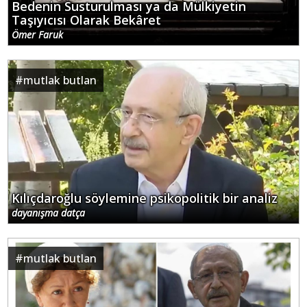
Bedenin Susturulması ya da Mülkiyetin
Taşıyıcısı Olarak Bekâret
Ömer Faruk
#
mutlak butlan
Kılıçdaroğlu söylemine psikopolitik bir analiz
dayanışma datça
#
mutlak butlan