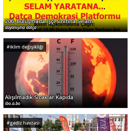
206. Buluşmada İşçi Sınıfına Selam
dayanışma datça
#
iklim değişikliği
Alışılmadık Sıcaklar Kapıda
ibo.a.bo
#
gediz havzası