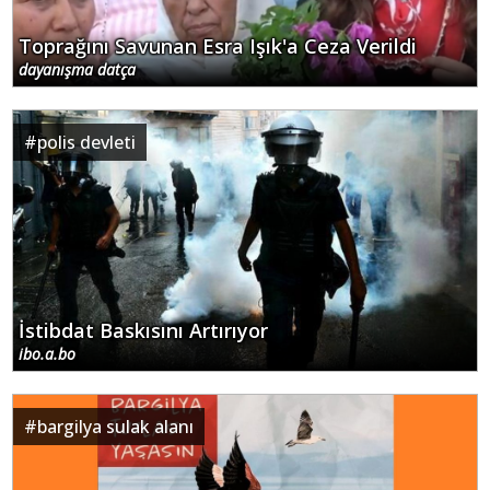
Toprağını Savunan Esra Işık'a Ceza Verildi
dayanışma datça
#
polis devleti
İstibdat Baskısını Artırıyor
ibo.a.bo
#
bargilya sulak alanı