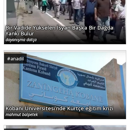
Bir Vadide Yükselen İsyan Başka Bir Dağda
Yankı Bulur
dayanışma datça
#
anadil
Kobani Üniversitesi’nde Kürtçe eğitim krizi
mahmut balpetek