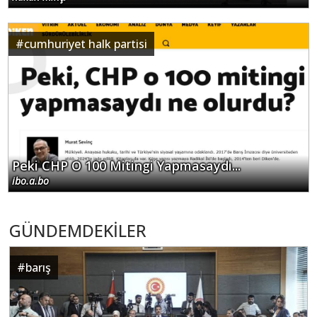
#
cumhuriyet halk partisi
Peki CHP O 100 Mitingi Yapmasaydı...
ibo.a.bo
GÜNDEMDEKİLER
#
barış