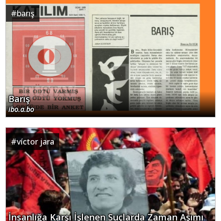
#
barış
Barış
ibo.a.bo
#
víctor jara
İnsanlığa Karşı İşlenen Suçlarda Zaman Aşımı