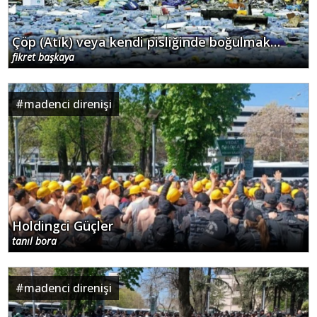
Çöp (Atık) veya kendi pisliğinde boğulmak…
fikret başkaya
#
madenci direnişi
Holdingci Güçler
tanıl bora
#
madenci direnişi