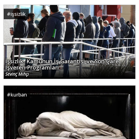
#
işsizlik
İşsizlik, Kamunun İş Garantisi ve Son Çare
İşveren Programları
Sevinç Mıhçı
#
kurban