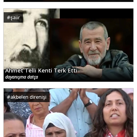
#
şaiir
Ahmet Telli Kenti Terk Etti
dayanışma datça
#
akbelen direnişi