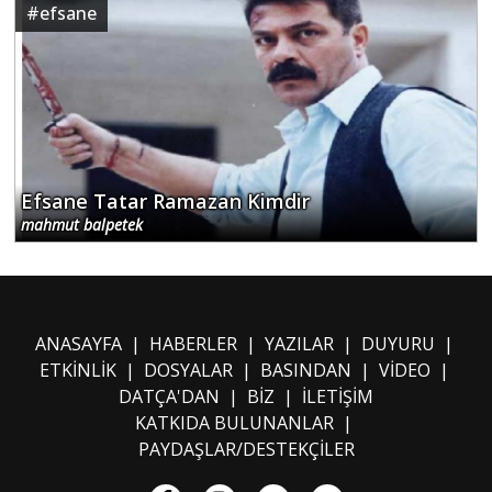
#
efsane
Efsane Tatar Ramazan Kimdir
mahmut balpetek
ANASAYFA
|
HABERLER
|
YAZILAR
|
DUYURU
|
ETKİNLİK
|
DOSYALAR
|
BASINDAN
|
VİDEO
|
DATÇA'DAN
|
BİZ
|
İLETİŞİM
KATKIDA BULUNANLAR
|
PAYDAŞLAR/DESTEKÇİLER