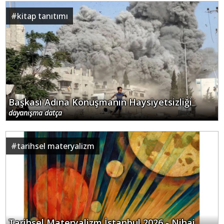
#
kitap tanıtımı
Başkası Adına Konuşmanın Haysiyetsizliği
dayanışma datça
#
tarihsel materyalizm
Tarihsel Materyalizm İstanbul 2026 - Nihai