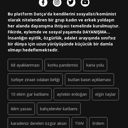
Bu platform Datça'da kendilerini sosyalist/komünist
olarak nitelendiren bir grup kadın ve erkek yoldaşın
her alanda dayanışma ihtiyacı temelinde kurulmuştur.
Fikirde, eylemde ve sosyal yaşamda DAYANIŞMA...
İnsanlığın eşitlik, özgürlük, adalet arayışında sınıfsız
bir dünya için uzun yürüyüşünde küçücük bir damla
olmayı hedeflemektedir.
68 ayaklanması
korku pandemisi
karia yolu
türkiye ziraat odaları birliği
butlan basın açıklaması
10 ekim gar katliamı
aytekin erdoğan
elgin taşlar
iklim yasası
bahçelievler katliamı
karadeniz dereleri özgür aksın
TİHV
Erdem