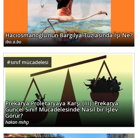
Hacıosmanoğlu'nun Bargilya Tuzlasında İşi Ne?
ibo.a.bo
#
sınıf mücadelesi
Prekarya Proletaryaya Karşı (III): Prekarya
Güncel Sınıf Mücadelesinde Nasıl bir İşlev
Görür?
hakan mıhçı