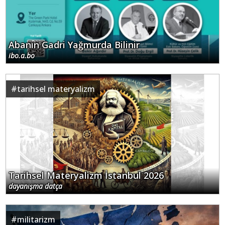
Abanın Gadri Yağmurda Bilinir
ibo.a.bo
#
tarihsel materyalizm
Tarihsel Materyalizm İstanbul 2026
dayanışma datça
#
militarizm