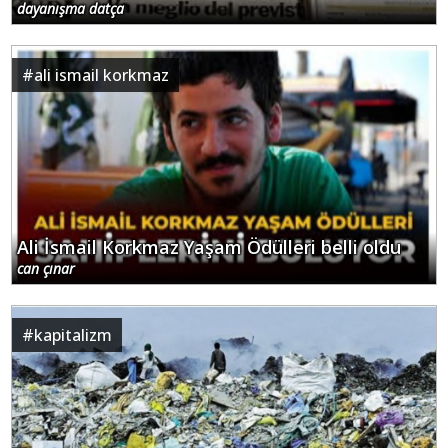
dayanışma datça
#
ali ismail korkmaz
Ali İsmail Korkmaz Yaşam Ödülleri belli oldu
can çınar
#
kapitalizm