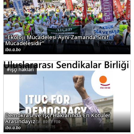
"Ekoloji Mücadelesi Aynı Zamanda Sınıf
Mücadelesidir"
ibo.a.bo
#
işçi hakları
Demokrasi ve İşçi Haklarında En Kötüler
Arasındayız
ibo.a.bo