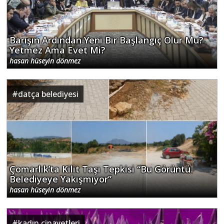
Barışın Ardından Yeni Bir Başlangıç Olur Mu?
Yetmez Ama Evet Mi?
hasan hüseyin dönmez
#
datça belediyesi
Çomarlık’ta Kilit Taşı Tepkisi “Bu Görüntü
Belediyeye Yakışmıyor”
hasan hüseyin dönmez
#
kadın cinayetleri