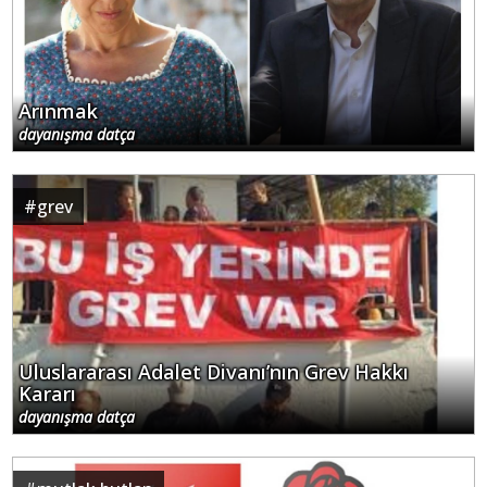
Arınmak
dayanışma datça
#
grev
Uluslararası Adalet Divanı’nın Grev Hakkı
Kararı
dayanışma datça