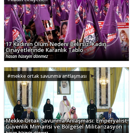
17 Kadının Ölüm Nedeni Belirsiz: Kadın
Cinayetlerinde Karanlık Tablo
hasan hüseyin dönmez
#
mekke ortak savunma antlaşması
Mekke Ortak Savunma Anlaşması: Emperyalist
Güvenlik Mimarisi ve Bölgesel Militarizasyon
hasan hüseyin dönmez