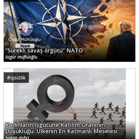
“Sürekli savaş örgütü” NATO
özgür müftüoğlu
#
işsizlik
Kadınların İşgücüne Katılım Oranının
Düşüklüğü: Ülkenin En Katmanlı Meselesi
hakan mıhçı