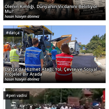
Ölenin Kimliği, Dünyanın Vicdanını Belirliyor
Mu?
hasan hüseyin dönmez
#
datça
Datça'da Hizmet Atağı: Yol, Çevre ve Sosyal
Projeler Bir Arada
hasan hüseyin dönmez
#
peri vadisi