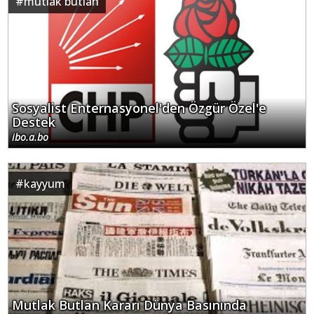
#
mutlak butlan
Sosyalist Enternasyonel'den Özgür Özel'e
Destek
ibo.a.bo
#
kayyum
Mutlak Butlan Kararı Dünya Basınında