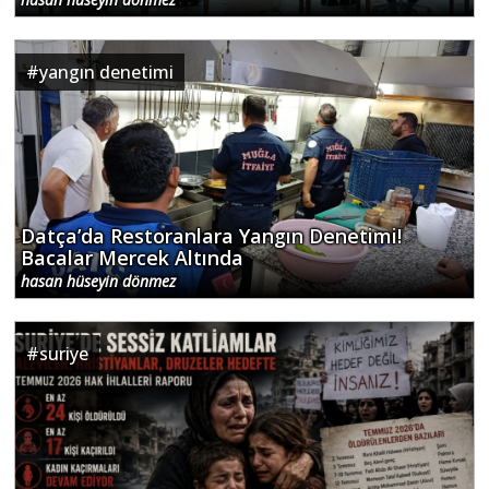
#
yangın denetimi
Datça’da Restoranlara Yangın Denetimi!
Bacalar Mercek Altında
hasan hüseyin dönmez
#
suriye