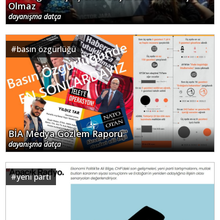
Olmaz
dayanışma datça
#
basın özgürlüğü
BİA Medya Gözlem Raporu
dayanışma datça
#
yeni parti