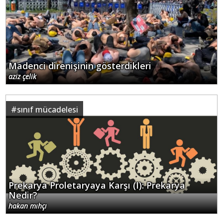
Madenci direnişinin gösterdikleri
aziz çelik
#
sınıf mücadelesi
Prekarya Proletaryaya Karşı (I): Prekarya
Nedir?
hakan mıhçı