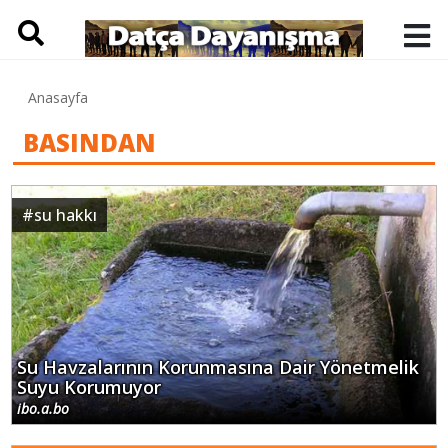
Anasayfa
BASINDAN
#
su hakkı
Su Havzalarının Korunmasına Dair Yönetmelik
Suyu Korumuyor
ibo.a.bo