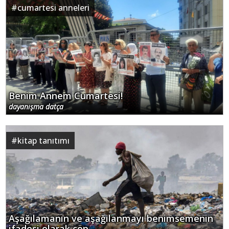
#
cumartesi anneleri
Benim Annem Cumartesi!
dayanışma datça
#
kitap tanıtımı
Aşağılamanın ve aşağılanmayı benimsemenin
ifadesi olarak çöp