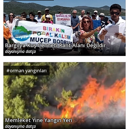
Bargilya Kuş Cenneti Rant Alanı Değildir
dayanışma datça
#
orman yangınları
Memleket Yine Yangın Yeri
dayanışma datça