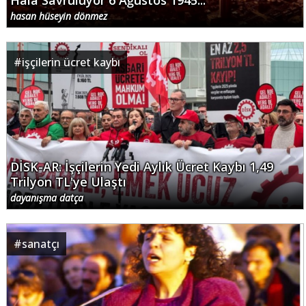
Hâlâ Savruluyor 6 Ağustos 1945...
hasan hüseyin dönmez
#
işçilerin ücret kaybı
DİSK-AR: İşçilerin Yedi Aylık Ücret Kaybı 1,49
Trilyon TL'ye Ulaştı
dayanışma datça
#
sanatçı