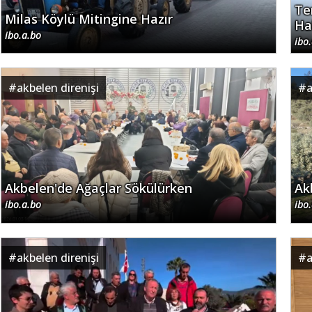
Te
Milas Köylü Mitingine Hazır
Ha
ibo.a.bo
ibo
#
akbelen direnişi
#
a
Akbelen'de Ağaçlar Sökülürken
Ak
ibo.a.bo
ibo
#
akbelen direnişi
#
a