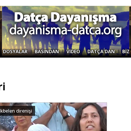
|
DOSYALAR
|
BASINDAN
|
VİDEO
|
DATÇA'DAN
|
BİZ
i
kbelen direnişi