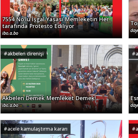
7554 No'lu İşgal Yasası Memleketin Her
To
tarafında Protesto Ediliyor
day
ibo.a.bo
#
akbelen direnişi
#
a
Akbelen Demek Memleket Demek!
Esr
ibo.a.bo
day
#
acele kamulaştırma kararı
#
a