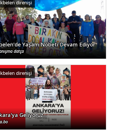
kbelen direnişi
belen'de Yaşam Nöbeti Devam Ediyor
anışma datça
kbelen direnişi
kara'ya Geliyoruz...
.a.bo