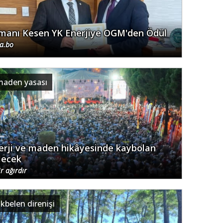
manı Kesen YK Enerjiye OGM'den Ödül
.a.bo
maden yasası
erji ve maden hikâyesinde kaybolan
lecek
r ağırdır
kbelen direnişi