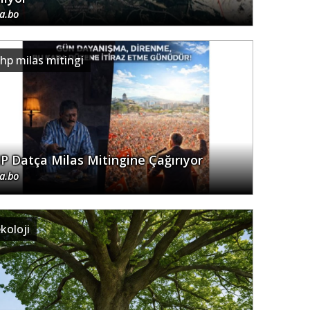
.a.bo
hp milas mitingi
P Datça Milas Mitingine Çağırıyor
.a.bo
koloji