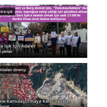
sra ışık
a Işık İçin Adalet
m yaman
kbelen direnişi
ele Kamulaştırmaya Karşı Davalar
lıyor