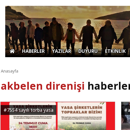
|
HABERLER
|
YAZILAR
|
DUYURU
|
ETKİNLİK
Anasayfa
akbelen direnişi
haberler
#
7554 sayılı torba yasa
#
a