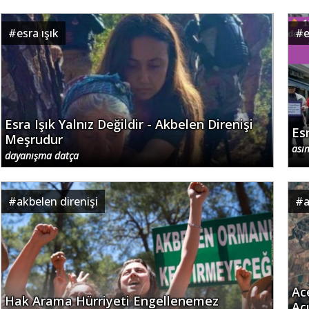
#
esra ışık
#
e
Esra Işık Yalnız Değildir - Akbelen Direnişi
Esr
Meşrudur
ası
dayanışma datça
#
akbelen direnişi
#
a
Ac
Hak Arama Hürriyeti Engellenemez
Açı