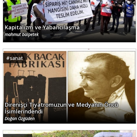
Kapitalizm ve Yabancılaşma
mahmut balpetek
#
sanat
Direnişçi Tiyatromuzun ve Medyanın Öncü
İsimlerindendi
Doğan Özgüden