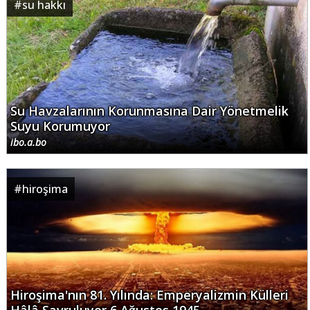
#
su hakkı
Su Havzalarının Korunmasına Dair Yönetmelik
Suyu Korumuyor
ibo.a.bo
#
hiroşima
Hiroşima'nın 81. Yılında: Emperyalizmin Külleri