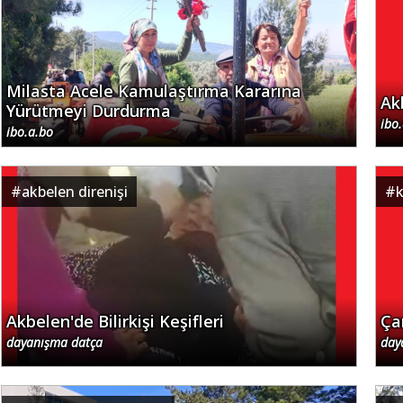
Milasta Acele Kamulaştırma Kararına
Ak
Yürütmeyi Durdurma
ibo
ibo.a.bo
#
akbelen direnişi
#
k
Akbelen'de Bilirkişi Keşifleri
Ça
dayanışma datça
day