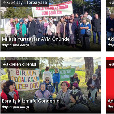
#
7554 sayılı torba yasa
#
a
Milaslı Yurttaşlar AYM Önünde
Ak
dayanışma datça
day
#
akbelen direnişi
#
a
Esra Işık İzmir'e Gönderildi
An
dayanışma datça
ibo