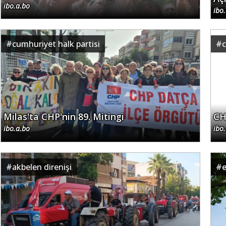
ibo.a.bo
ibo
#
cumhuriyet halk partisi
#
c
Milas'ta CHP'nin 89. Mitingi
CH
ibo.a.bo
ibo
#
akbelen direnişi
#
e