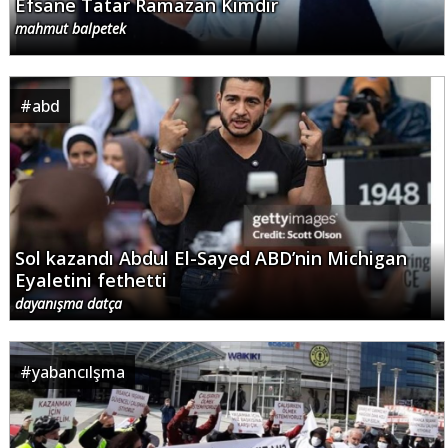
Efsane Tatar Ramazan Kimdir
mahmut balpetek
#
abd
Sol kazandı Abdul El-Sayed ABD’nin Michigan
Eyaletini fethetti
dayanışma datça
#
yabancılşma