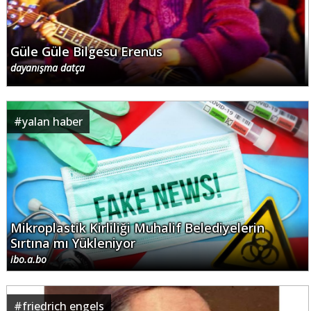
Güle Güle Bilgesu Erenus
dayanışma datça
#
yalan haber
Mikroplastik Kirliliği Muhalif Belediyelerin
Sırtına mı Yükleniyor
ibo.a.bo
#
friedrich engels