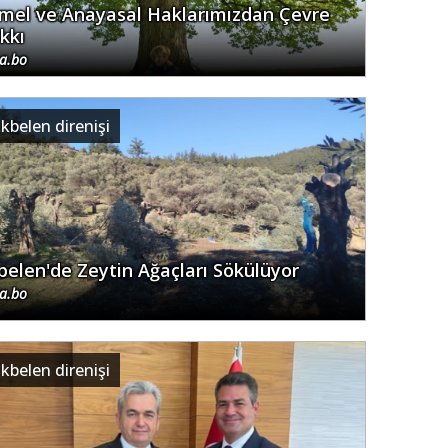
mel ve Anayasal Haklarımızdan Çevre
kkı
.a.bo
kbelen direnişi
belen'de Zeytin Ağaçları Sökülüyor
.a.bo
kbelen direnişi