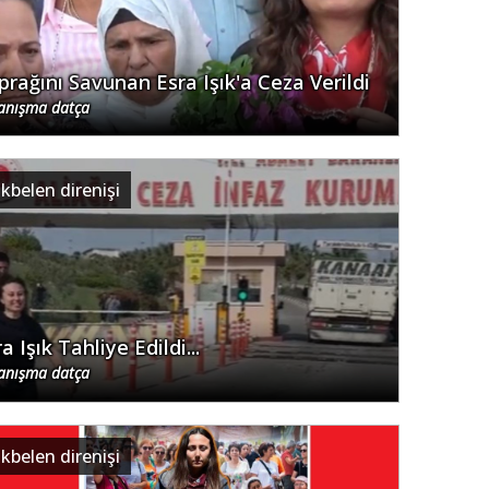
prağını Savunan Esra Işık'a Ceza Verildi
anışma datça
kbelen direnişi
a Işık Tahliye Edildi...
anışma datça
kbelen direnişi