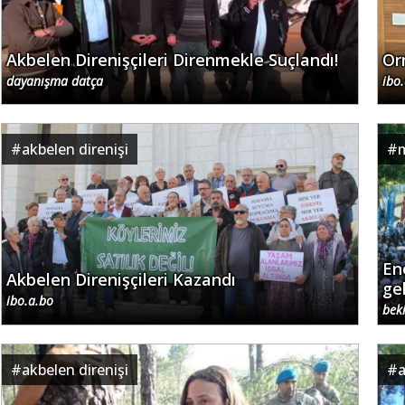
Akbelen Direnişçileri Direnmekle Suçlandı!
Or
dayanışma datça
ibo
#
akbelen direnişi
#
En
Akbelen Direnişçileri Kazandı
ge
ibo.a.bo
beki
#
akbelen direnişi
#
a