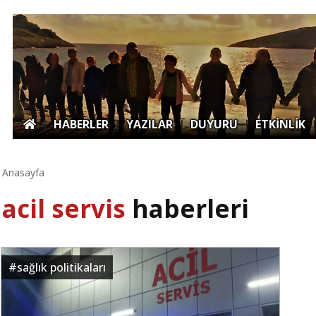
|
HABERLER
|
YAZILAR
|
DUYURU
|
ETKİNLİK
Anasayfa
acil servis
haberleri
#
sağlık politikaları