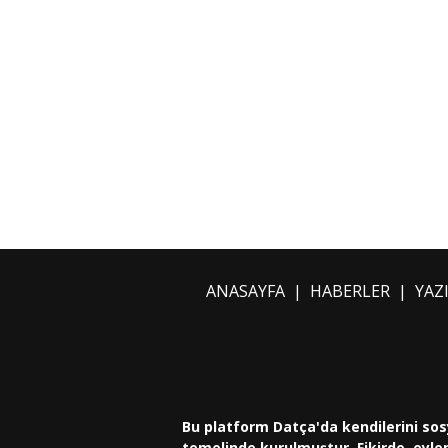
ANASAYFA
|
HABERLER
|
YAZ
Bu platform Datça'da kendilerini sos
temelinde kurulmuştur. Fikirde, eylem