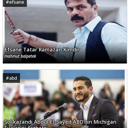
#
efsane
Efsane Tatar Ramazan Kimdir
mahmut balpetek
#
abd
Sol kazandı Abdul El-Sayed ABD’nin Michigan