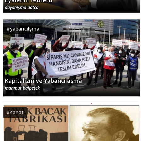
Eyaletini fethetti
dayanışma datça
#
yabancılşma
Kapitalizm ve Yabancılaşma
mahmut balpetek
#
sanat