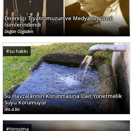
Direnişçi Tiyatromuzun ve Medyanın Öncü
İsimlerindendi
Doğan Özgüden
#
su hakkı
Su Havzalarının Korunmasına Dair Yönetmelik
Suyu Korumuyor
ibo.a.bo
#
hiroşima