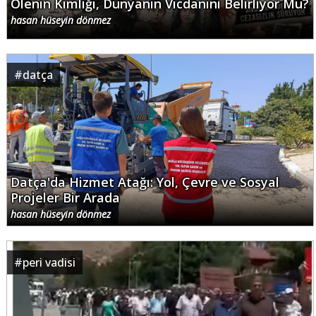
Ölenin Kimliği, Dünyanın Vicdanını Belirliyor Mu?
hasan hüseyin dönmez
#
datça
Datça'da Hizmet Atağı: Yol, Çevre ve Sosyal
Projeler Bir Arada
hasan hüseyin dönmez
#
peri vadisi