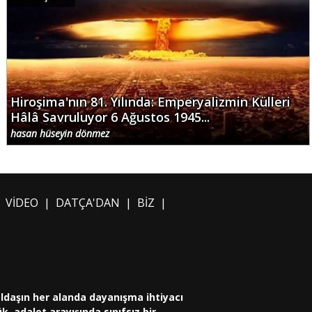
Hiroşima'nın 81. Yılında: Emperyalizmin Külleri
Hâlâ Savruluyor 6 Ağustos 1945...
hasan hüseyin dönmez
|
VİDEO
|
DATÇA'DAN
|
BİZ
|
oldaşın her alanda dayanışma ihtiyacı
, adalet arayışında sınıfsız bir