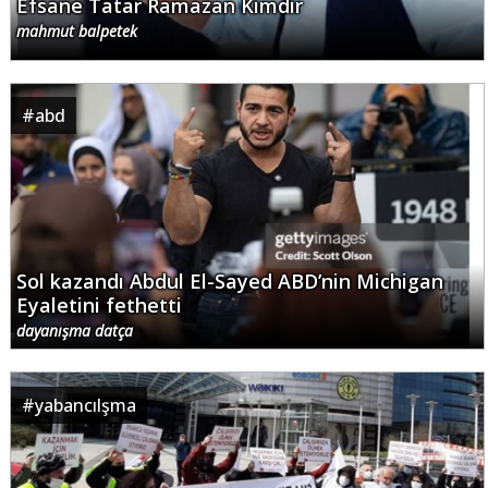
Efsane Tatar Ramazan Kimdir
mahmut balpetek
#
abd
Sol kazandı Abdul El-Sayed ABD’nin Michigan
Eyaletini fethetti
dayanışma datça
#
yabancılşma