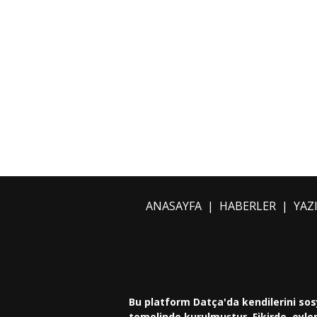
ANASAYFA
|
HABERLER
|
YAZ
Bu platform Datça'da kendilerini sos
temelinde kurulmuştur. Fikirde, eylem