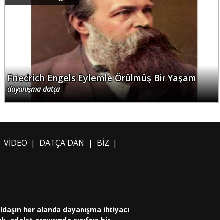
Friedrich Engels Eylemle Örülmüş Bir Yaşam
dayanışma datça
|
VİDEO
|
DATÇA'DAN
|
BİZ
|
oldaşın her alanda dayanışma ihtiyacı
, adalet arayışında sınıfsız bir