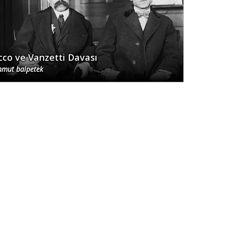
cco ve Vanzetti Davası
mut balpetek