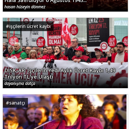
Hâlâ Savruluyor 6 Ağustos 1945...
hasan hüseyin dönmez
#
işçilerin ücret kaybı
DİSK-AR: İşçilerin Yedi Aylık Ücret Kaybı 1,49
Trilyon TL'ye Ulaştı
dayanışma datça
#
sanatçı