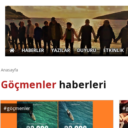
|
HABERLER
|
YAZILAR
|
DUYURU
|
ETKİNLİK
Anasayfa
Göçmenler
haberleri
#
göçmenler
#