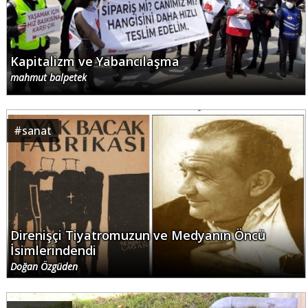
Kapitalizm ve Yabancılaşma
mahmut balpetek
#
sanat
Direnişçi Tiyatromuzun ve Medyanın Öncü
İsimlerindendi
Doğan Özgüden