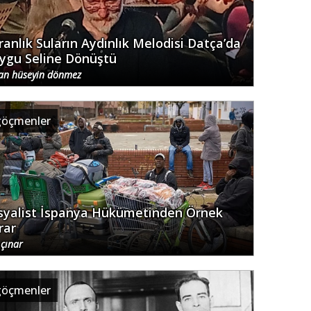
ranlık Suların Aydınlık Melodisi Datça’da
ygu Seline Dönüştü
an hüseyin dönmez
göçmenler
syalist İspanya Hükümetinden Örnek
rar
 çınar
göçmenler