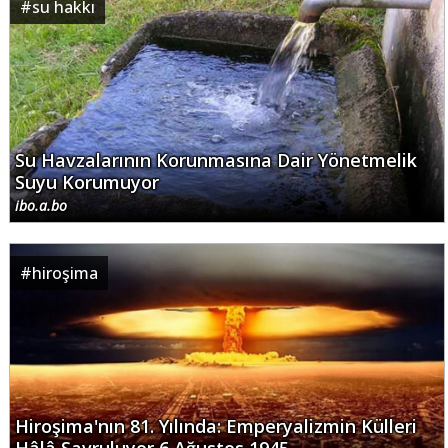
#
su hakkı
Su Havzalarının Korunmasına Dair Yönetmelik
Suyu Korumuyor
ibo.a.bo
#
hiroşima
Hiroşima'nın 81. Yılında: Emperyalizmin Külleri