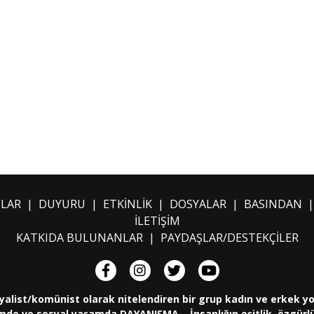
ILAR
|
DUYURU
|
ETKİNLİK
|
DOSYALAR
|
BASINDAN
İLETİŞİM
KATKIDA BULUNANLAR
|
PAYDAŞLAR/DESTEKÇİLER
yalist/komünist olarak nitelendiren bir grup kadın ve erkek y
de ve sosyal yaşamda DAYANIŞMA... İnsanlığın eşitlik, özgürlük