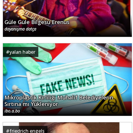
Güle Güle Bilgesu Erenus
dayanışma datça
#
yalan haber
Mikroplastik Kirliliği Muhalif Belediyelerin
Sırtına mı Yükleniyor
ibo.a.bo
#
friedrich engels