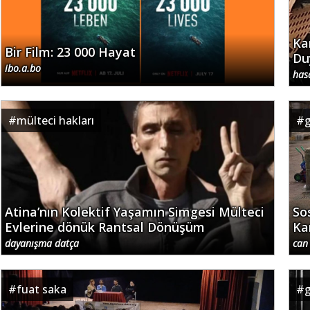
Ka
Bir Film: 23 000 Hayat
Du
ibo.a.bo
has
#
mülteci hakları
#
Atina’nın Kolektif Yaşamın Simgesi Mülteci
So
Evlerine dönük Rantsal Dönüşüm
Ka
dayanışma datça
can
#
fuat saka
#