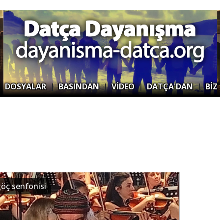
|
DOSYALAR
|
BASINDAN
|
VİDEO
|
DATÇA'DAN
|
BİZ
göç senfonisi