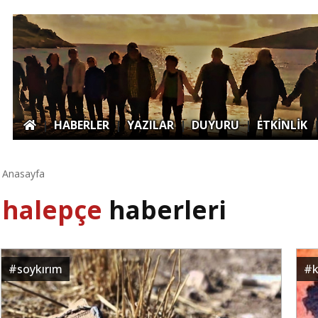
|
HABERLER
|
YAZILAR
|
DUYURU
|
ETKİNLİK
Anasayfa
halepçe
haberleri
#
soykırım
#