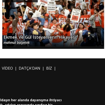
Ekmek Ve Gül İsteyenlerin Hikayesi
mahmut balpetek
|
VİDEO
|
DATÇA'DAN
|
BİZ
|
oldaşın her alanda dayanışma ihtiyacı
, adalet arayışında sınıfsız bir