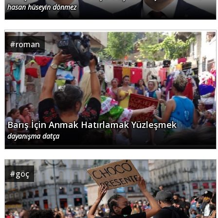
hasan hüseyin dönmez
#
roman
Barış İçin Anmak Hatırlamak Yüzleşmek
dayanışma datça
#
göç