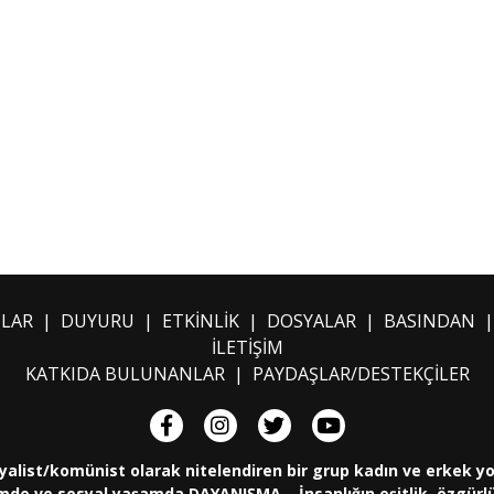
ILAR
|
DUYURU
|
ETKİNLİK
|
DOSYALAR
|
BASINDAN
İLETİŞİM
KATKIDA BULUNANLAR
|
PAYDAŞLAR/DESTEKÇİLER
yalist/komünist olarak nitelendiren bir grup kadın ve erkek y
de ve sosyal yaşamda DAYANIŞMA... İnsanlığın eşitlik, özgürlük