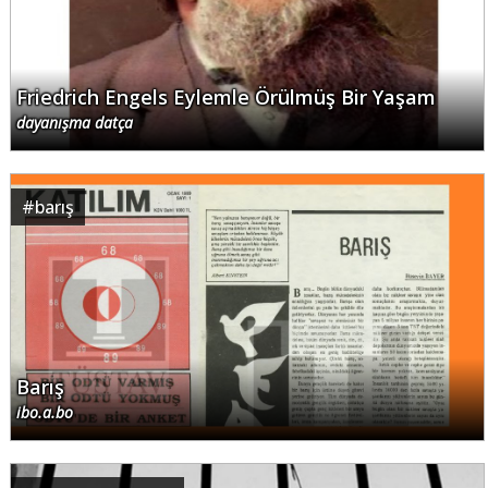
Friedrich Engels Eylemle Örülmüş Bir Yaşam
dayanışma datça
#
barış
Barış
ibo.a.bo