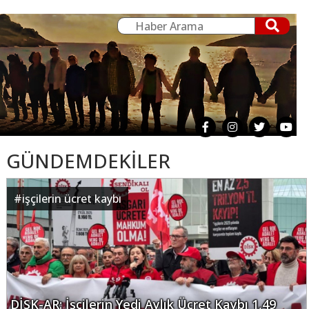
GÜNDEMDEKİLER
#
işçilerin ücret kaybı
DİSK-AR: İşçilerin Yedi Aylık Ücret Kaybı 1,49