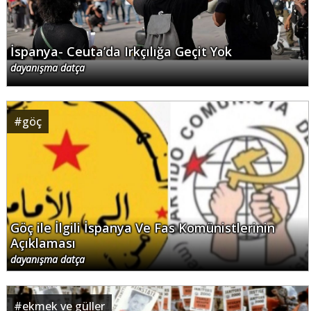
İspanya- Ceuta’da Irkçılığa Geçit Yok
dayanışma datça
#
göç
Göç ile İlgili İspanya Ve Fas Komünistlerinin
Açıklaması
dayanışma datça
#
ekmek ve güller