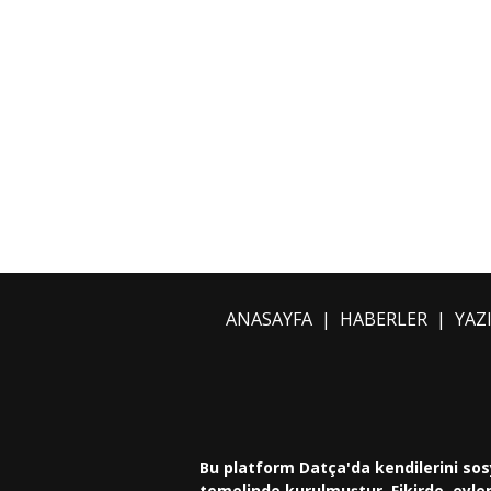
ANASAYFA
|
HABERLER
|
YAZ
Bu platform Datça'da kendilerini sos
temelinde kurulmuştur. Fikirde, eylem