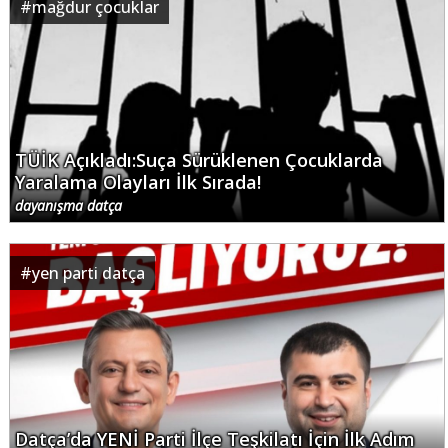
#
mağdur çocuklar
TÜİK Açıkladı:Suça Sürüklenen Çocuklarda
Yaralama Olayları İlk Sırada!
dayanışma datça
#
yen parti datça
Datça’da YENİ Parti İlçe Teşkilatı İçin İlk Adım