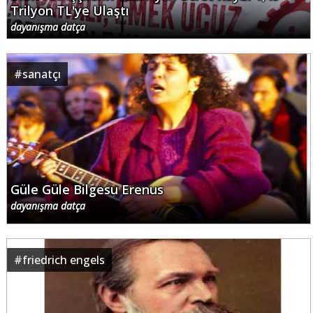
Trilyon TL'ye Ulaştı
dayanışma datça
#
sanatçı
Güle Güle Bilgesu Erenus
dayanışma datça
#
friedrich engels