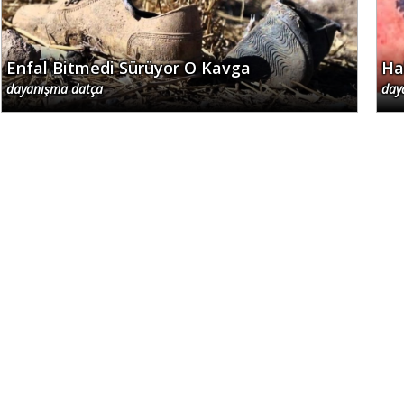
Enfal Bitmedi Sürüyor O Kavga
Ha
dayanışma datça
day