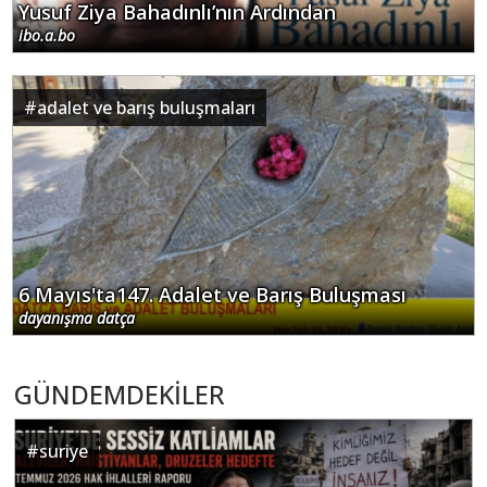
Yusuf Ziya Bahadınlı’nın Ardından
ibo.a.bo
#
adalet ve barış buluşmaları
6 Mayıs'ta147. Adalet ve Barış Buluşması
dayanışma datça
GÜNDEMDEKİLER
#
suriye