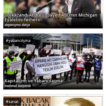
Sol kazandı Abdul El-Sayed ABD’nin Michigan
Eyaletini fethetti
dayanışma datça
#
yabancılşma
Kapitalizm ve Yabancılaşma
mahmut balpetek
#
sanat