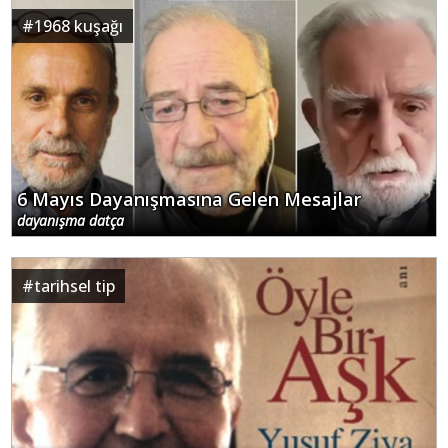
#
1968 kuşağı
6 Mayıs Dayanışmasına Gelen Mesajlar
dayanışma datça
#
tarihsel tip