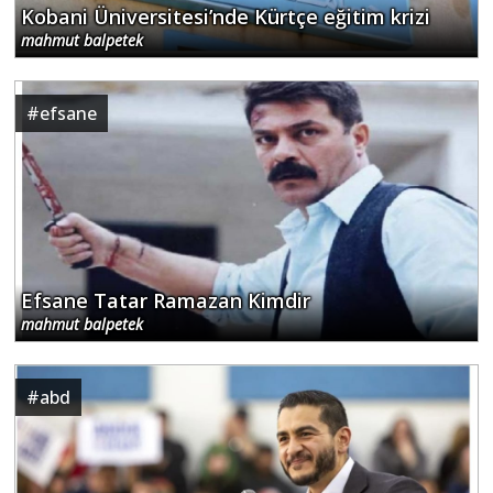
Kobani Üniversitesi’nde Kürtçe eğitim krizi
mahmut balpetek
#
efsane
Efsane Tatar Ramazan Kimdir
mahmut balpetek
#
abd