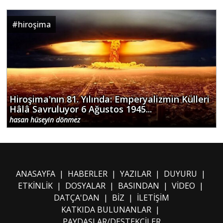
#
hiroşima
Hiroşima'nın 81. Yılında: Emperyalizmin Külleri
Hâlâ Savruluyor 6 Ağustos 1945...
hasan hüseyin dönmez
ANASAYFA
|
HABERLER
|
YAZILAR
|
DUYURU
|
ETKİNLİK
|
DOSYALAR
|
BASINDAN
|
VİDEO
|
DATÇA'DAN
|
BİZ
|
İLETİŞİM
KATKIDA BULUNANLAR
|
PAYDAŞLAR/DESTEKÇİLER