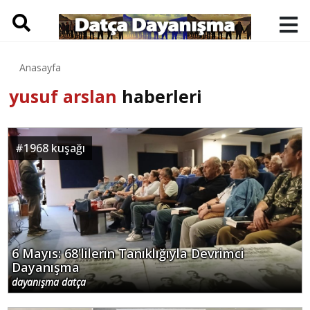
Anasayfa
yusuf arslan
haberleri
#
1968 kuşağı
6 Mayıs: 68'lilerin Tanıklığıyla Devrimci
Dayanışma
dayanışma datça