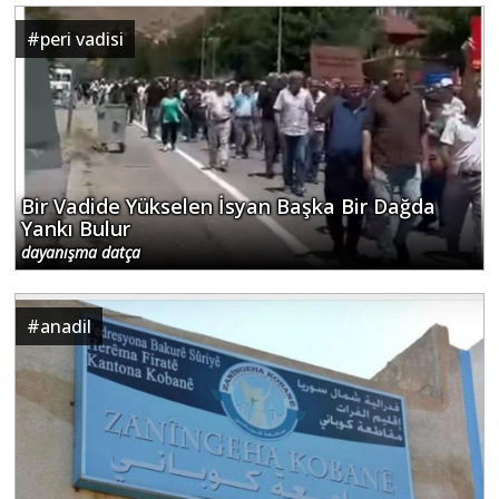
#
peri vadisi
Bir Vadide Yükselen İsyan Başka Bir Dağda
Yankı Bulur
dayanışma datça
#
anadil