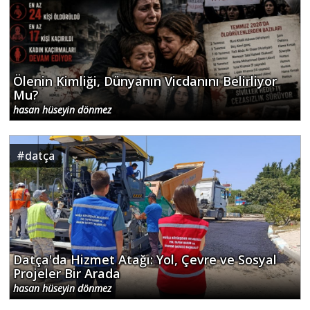
Ölenin Kimliği, Dünyanın Vicdanını Belirliyor
Mu?
hasan hüseyin dönmez
#
datça
Datça'da Hizmet Atağı: Yol, Çevre ve Sosyal
Projeler Bir Arada
hasan hüseyin dönmez