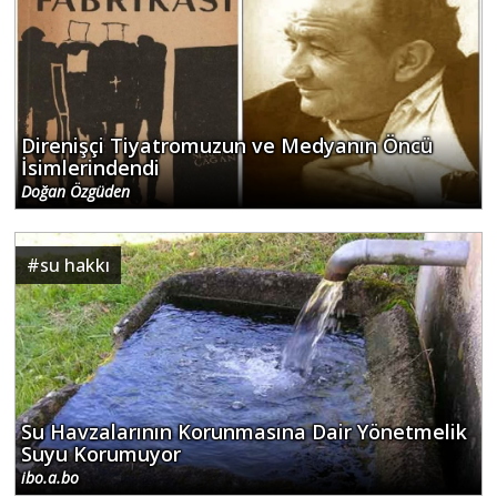
Direnişçi Tiyatromuzun ve Medyanın Öncü
İsimlerindendi
Doğan Özgüden
#
su hakkı
Su Havzalarının Korunmasına Dair Yönetmelik
Suyu Korumuyor
ibo.a.bo