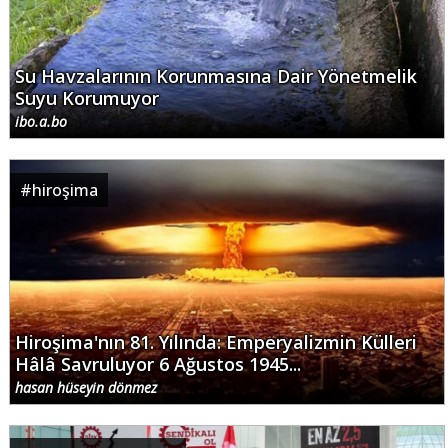
Su Havzalarının Korunmasına Dair Yönetmelik
Suyu Korumuyor
ibo.a.bo
#
hiroşima
Hiroşima'nın 81. Yılında: Emperyalizmin Külleri
Hâlâ Savruluyor 6 Ağustos 1945...
hasan hüseyin dönmez