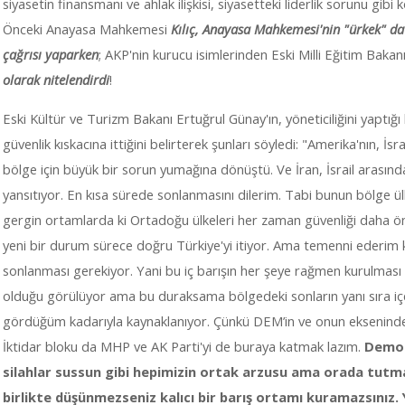
siyasetin finansmanı ve ahlak ilişkisi, siyasetteki liderlik sorunu gibi
Önceki Anayasa Mahkemesi
Kılıç, Anayasa Mahkemesi'nin "ürkek" da
çağrısı yaparken
; AKP'nin kurucu isimlerinden Eski Milli Eğitim Bakan
olarak nitelendirdi
!
Eski Kültür ve Turizm Bakanı Ertuğrul Günay'ın, yöneticiliğini yaptığı
güvenlik kıskacına ittiğini belirterek şunları söyledi: "Amerika'nın, İ
bölge için büyük bir sorun yumağına dönüştü. Ve İran, İsrail arasın
yansıtıyor. En kısa sürede sonlanmasını dilerim. Tabi bunun bölge ül
gergin ortamlarda ki Ortadoğu ülkeleri her zaman güvenliği daha ön
yeni bir durum sürece doğru Türkiye'yi itiyor. Ama temenni ederim k
sonlanması gerekiyor. Yani bu iç barışın her şeye rağmen kurulması
olduğu görülüyor ama bu duraksama bölgedeki sonların yanı sıra 
gördüğüm kadarıyla kaynaklanıyor. Çünkü DEM’in ve onun eksenindeki
İktidar bloku da MHP ve AK Parti'yi de buraya katmak lazım.
Demok
silahlar sussun gibi hepimizin ortak arzusu ama orada tutmay
birlikte düşünmezseniz kalıcı bir barış ortamı kuramazsınız. 