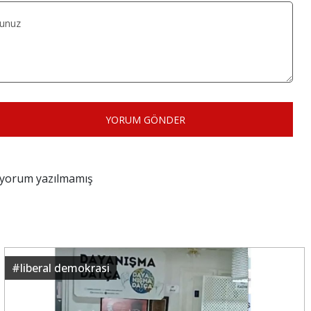
YORUM GÖNDER
z yorum yazılmamış
#
liberal demokrasi