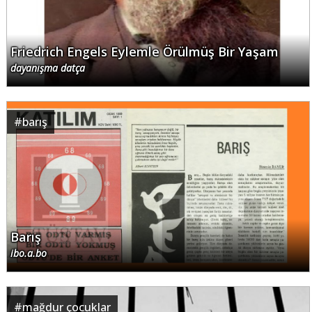
Friedrich Engels Eylemle Örülmüş Bir Yaşam
dayanışma datça
#
barış
Barış
ibo.a.bo
#
mağdur çocuklar