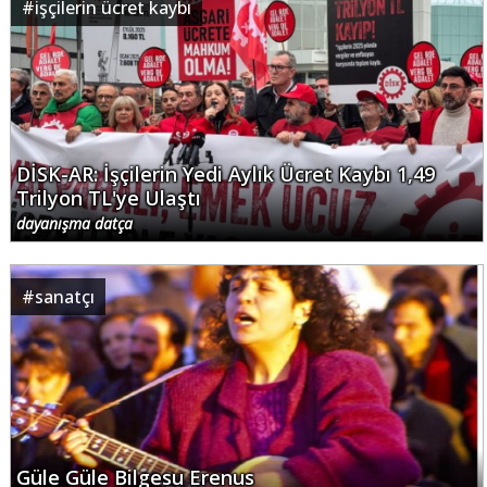
#
işçilerin ücret kaybı
DİSK-AR: İşçilerin Yedi Aylık Ücret Kaybı 1,49
Trilyon TL'ye Ulaştı
dayanışma datça
#
sanatçı
Güle Güle Bilgesu Erenus