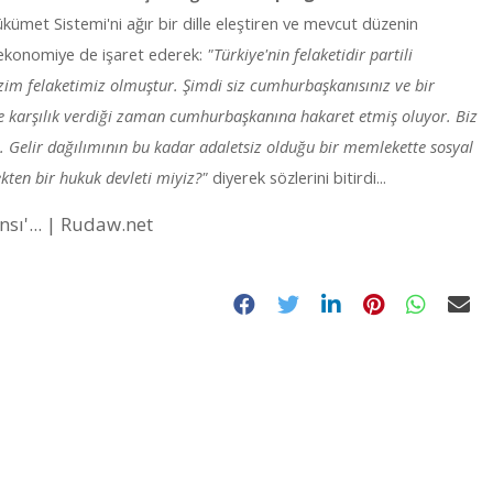
kümet Sistemi'ni ağır bir dille eleştiren ve mevcut düzenin
 ekonomiye de işaret ederek:
"Türkiye'nin felaketidir partili
izim felaketimiz olmuştur. Şimdi siz cumhurbaşkanısınız ve bir
ize karşılık verdiği zaman cumhurbaşkanına hakaret etmiş oluyor. Biz
. Gelir dağılımının bu kadar adaletsiz olduğu bir memlekette sosyal
ekten bir hukuk devleti miyiz?"
diyerek sözlerini bitirdi...
ı'... | Rudaw.net