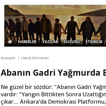
|
HABERLER
|
YAZILAR
|
DUYURU
|
ETKİNLİK
Anasayfa
Liberal Demokrasi
Abanın Gadri Yağmurda B
Ne güzel bir sözdür: "Abanın Gadri Yağmu
vardır: "Yangın Bittikten Sonra Uzattığ
çıkar... Ankara'da Demokrasi Platformu,