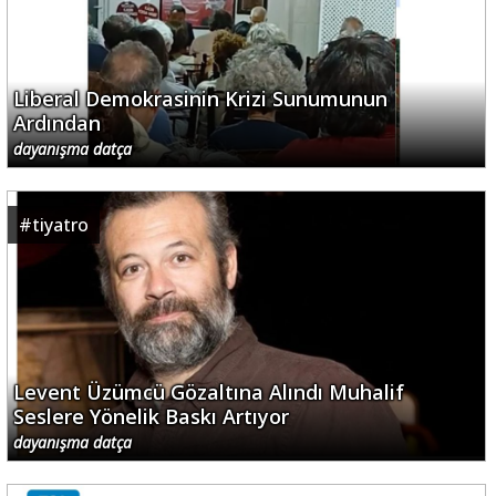
Liberal Demokrasinin Krizi Sunumunun
Ardından
dayanışma datça
#
tiyatro
Levent Üzümcü Gözaltına Alındı Muhalif
Seslere Yönelik Baskı Artıyor
dayanışma datça