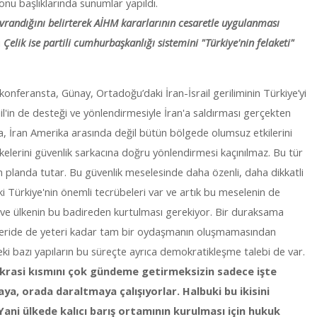
 konu başlıklarında sunumlar yapıldı.
vrandığını belirterek AİHM kararlarının cesaretle uygulanması
ı
Çelik ise partili cumhurbaşkanlığı sistemini "Türkiye'nin felaketi"
 konferansta, Günay, Ortadoğu’daki İran-İsrail geriliminin Türkiye’yi
srail'in de desteği ve yönlendirmesiyle İran'a saldırması gerçekten
da, İran Amerika arasında değil bütün bölgede olumsuz etkilerini
kelerini güvenlik sarkacına doğru yönlendirmesi kaçınılmaz. Bu tür
 planda tutar. Bu güvenlik meselesinde daha özenli, daha dikkatli
i Türkiye'nin önemli tecrübeleri var ve artık bu meselenin de
 ve ülkenin bu badireden kurtulması gerekiyor. Bir duraksama
içeride de yeteri kadar tam bir oydaşmanın oluşmamasından
 bazı yapıların bu süreçte ayrıca demokratikleşme talebi de var.
rasi kısmını çok gündeme getirmeksizin sadece işte
a, orada daraltmaya çalışıyorlar. Halbuki bu ikisini
Yani ülkede kalıcı barış ortamının kurulması için hukuk