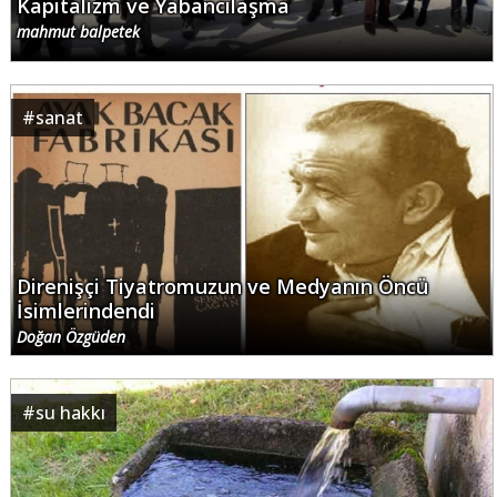
Kapitalizm ve Yabancılaşma
mahmut balpetek
#
sanat
Direnişçi Tiyatromuzun ve Medyanın Öncü
İsimlerindendi
Doğan Özgüden
#
su hakkı