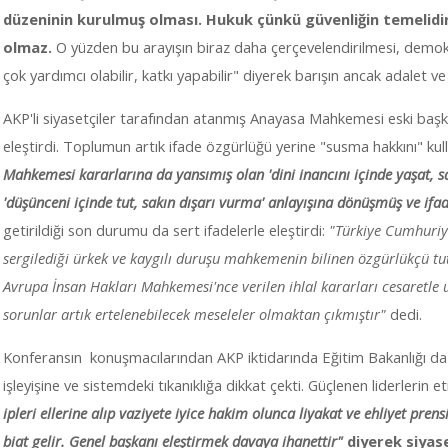
düzeninin kurulmuş olması. Hukuk çünkü güvenliğin temelidir.
olmaz.
O yüzden bu arayışın biraz daha çerçevelendirilmesi, demok
çok yardımcı olabilir, katkı yapabilir" diyerek barışın ancak adalet ve
AKP'li siyasetçiler tarafından atanmış Anayasa Mahkemesi eski başka
eleştirdi. Toplumun artık ifade özgürlüğü yerine "susma hakkını" kull
Mahkemesi kararlarına da yansımış olan 'dini inancını içinde yaşat, sa
'düşünceni içinde tut, sakın dışarı vurma' anlayışına dönüşmüş ve ifad
getirildiği son durumu da sert ifadelerle eleştirdi:
"Türkiye Cumhuriye
sergilediği ürkek ve kaygılı duruşu mahkemenin bilinen özgürlükçü 
Avrupa İnsan Hakları Mahkemesi'nce verilen ihlal kararları cesaretle uy
sorunlar artık ertelenebilecek meseleler olmaktan çıkmıştır"
dedi.
Konferansın konuşmacılarından AKP iktidarında Eğitim Bakanlığı da
işleyişine ve sistemdeki tıkanıklığa dikkat çekti. Güçlenen liderlerin etr
ipleri ellerine alıp vaziyete iyice hakim olunca liyakat ve ehliyet pr
biat gelir. Genel başkanı eleştirmek davaya ihanettir"
diyerek siyas