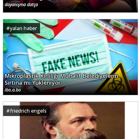
dayanışma datça
#
yalan haber
Mikroplastik Kirliliği Muhalif Belediyelerin
Sırtına mı Yükleniyor
ibo.a.bo
#
friedrich engels