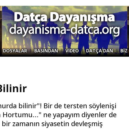
|
DOSYALAR
|
BASINDAN
|
VİDEO
|
DATÇA'DAN
|
BİZ
ilinir
rda bilinir"! Bir de tersten söylenişi
ın Hortumu..." ne yapayım diyenler de
 bir zamanın siyasetin devleşmiş