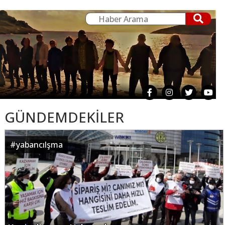
GÜNDEMDEKİLER
#
yabancılşma