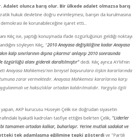
 Adalet olunca barış olur. Bir ülkede adalet olmazsa barış
ratik hukuk devletine doğru evrimleşmesi, barışın da kurulmasına
 demokrasi ile korunabileceğine işaret etti...
nı Kılıç ise, yaptığı konuşmada ifade özgürlüğünün geldiği noktayı
andığını söyleyen Kılıç,
"
2010 Anayasa değişikliğine kadar Anayasa
kın kalp sınırlarının dışına çıkarma' anlayışı 2010 sonrasında
e özgürlüğü alanı giderek daraltılmıştır"
dedi. Kılıç ayrıca AYM'nin
ti Anayasa Mahkemesi'nin bireysel başvurulara ilişkin kararlarında
tutumuna zarar vermektedir. Anayasa Mahkemesi kararlarına karşı
gulanmalı ve haksızlıklar ortadan kaldırılmalıdır. Yargıyla ilgili
 yapan, AKP kurucusu Hüseyin Çelik ise doğrudan siyasetin
afındaki liyakatli kadroları tasfiye ettiğini belirten Çelik,
"Liderler
ensibi tamamen ortadan kalkar, buharlaşır. Yerine mutlak sadakat ve
etteki tek adamlaşma eğilimine tepki gösterdi
ve "Partili