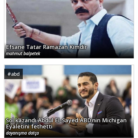
Efsane Tatar Ramazan Kimdir
mahmut balpetek
#
abd
Sol kazandı Abdul El-Sayed ABD’nin Michigan
Eyaletini fethetti
dayanışma datça