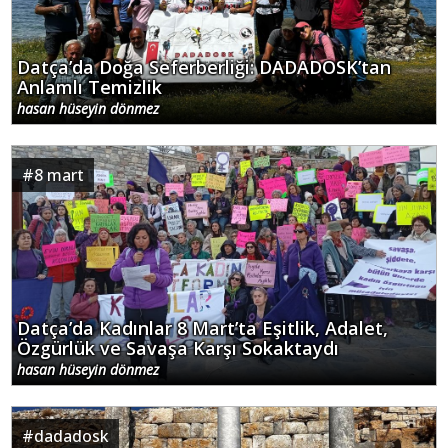
Datça’da Doğa Seferberliği: DADADOSK’tan
Anlamlı Temizlik
hasan hüseyin dönmez
#
8 mart
Datça’da Kadınlar 8 Mart’ta Eşitlik, Adalet,
Özgürlük ve Savaşa Karşı Sokaktaydı
hasan hüseyin dönmez
#
dadadosk