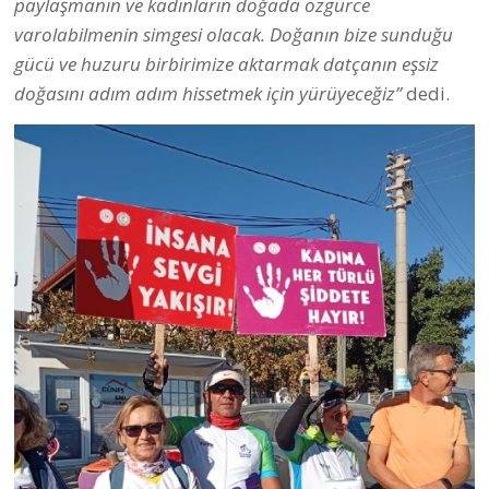
paylaşmanın ve kadınların doğada özgürce
varolabilmenin simgesi olacak. Doğanın bize sunduğu
gücü ve huzuru birbirimize aktarmak datçanın eşsiz
doğasını adım adım hissetmek için yürüyeceğiz”
dedi.