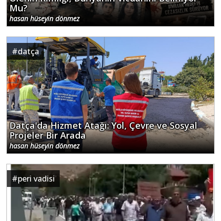
Mu?
hasan hüseyin dönmez
#
datça
Datça'da Hizmet Atağı: Yol, Çevre ve Sosyal
Projeler Bir Arada
hasan hüseyin dönmez
#
peri vadisi