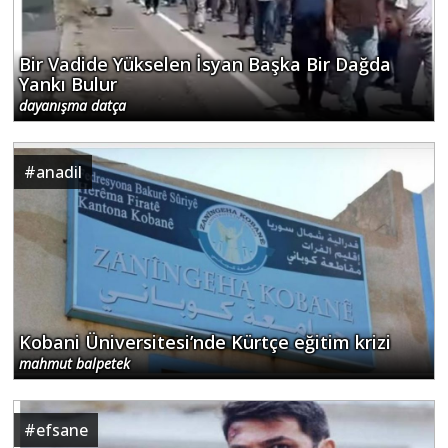
Bir Vadide Yükselen İsyan Başka Bir Dağda
Yankı Bulur
dayanışma datça
#
anadil
Kobani Üniversitesi’nde Kürtçe eğitim krizi
mahmut balpetek
#
efsane