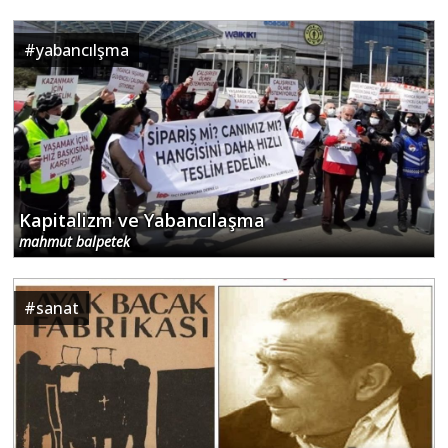
#
yabancılşma
Kapitalizm ve Yabancılaşma
mahmut balpetek
#
sanat