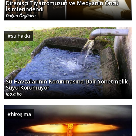
Direnişçi Tiyatromuzun ve Medyanın Öncü
İsimlerindendi
Doğan Özgüden
#
su hakkı
Su Havzalarının Korunmasına Dair Yönetmelik
Suyu Korumuyor
ibo.a.bo
#
hiroşima