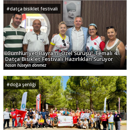
#
datça bisiklet festivali
"Cumhuriyet Bayramı Özel Sürüşü" Temalı 4.
Datça Bisiklet Festivali Hazırlıkları Sürüyor
hasan hüseyin dönmez
#
doğa şenliği