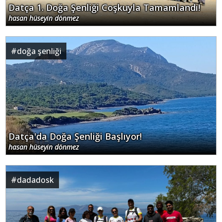
Datça 1. Doğa Şenliği Coşkuyla Tamamlandı!
hasan hüseyin dönmez
#
doğa şenliği
Datça'da Doğa Şenliği Başlıyor!
hasan hüseyin dönmez
#
dadadosk