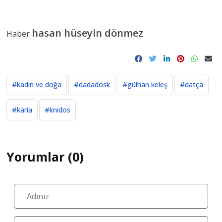
hasan hüseyin dönmez
Haber
#kadın ve doğa
#dadadosk
#gülhan keleş
#datça
#karia
#knidos
Yorumlar (0)