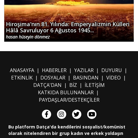
Hiroşima'nın 81. Yılında: Emperyalizmin Külleri
Hâlâ Savruluyor 6 Ağustos 1945...
hasan hüseyin dönmez
ANASAYFA
|
HABERLER
|
YAZILAR
|
DUYURU
|
ETKİNLİK
|
DOSYALAR
|
BASINDAN
|
VİDEO
|
DATÇA'DAN
|
BİZ
|
İLETİŞİM
KATKIDA BULUNANLAR
|
PAYDAŞLAR/DESTEKÇİLER
Bu platform Datça'da kendilerini sosyalist/komünist
olarak nitelendiren bir grup kadın ve erkek yoldaşın