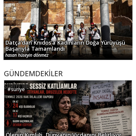
Datça’dan Knıdos’a Kadınların Doğa Yürüyüşü
Başarıyla Tamamlandı
hasan hüseyin dönmez
GÜNDEMDEKİLER
#
suriye
Ölenin Kimliği, Dünyanın Vicdanını Belirliyor