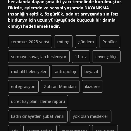
her alanda dayanışma ihtiyacı temelinde kurulmuştur.
Fikirde, eylemde ve sosyal yaşamda DAYANIŞMA...
İnsanlığın eşitlik, özgürlük, adalet arayışında sınıfsız
bir dünya için uzun yürüyüşünde küçücük bir damla
olmayı hedeflemektedir.
temmuz 2025 verisi
miting
gündem
Popüler
sermaye savaştan besleniyor
11.tez
enver gölçe
muhalif belediyeler
antropoloji
beyazıt
entegrasyon
Zohran Mamdani
ikizdere
ücret kayıpları izleme raporu
kadın cinayetleri şubat verisi
yok olan meslekler