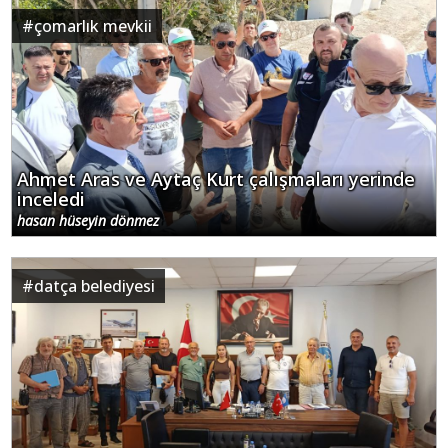
#
çomarlık mevkii
Ahmet Aras ve Aytaç Kurt çalışmaları yerinde
inceledi
hasan hüseyin dönmez
#
datça belediyesi