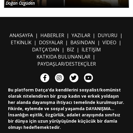
Doğan Özgüden
ANASAYFA
|
HABERLER
|
YAZILAR
|
DUYURU
|
ETKİNLİK
|
DOSYALAR
|
BASINDAN
|
VİDEO
|
DATÇA'DAN
|
BİZ
|
İLETİŞİM
KATKIDA BULUNANLAR
|
PAYDAŞLAR/DESTEKÇİLER
Bu platform Datça'da kendilerini sosyalist/komünist
olarak nitelendiren bir grup kadın ve erkek yoldaşın
her alanda dayanışma ihtiyacı temelinde kurulmuştur.
Fikirde, eylemde ve sosyal yaşamda DAYANIŞMA...
İnsanlığın eşitlik, özgürlük, adalet arayışında sınıfsız
bir dünya için uzun yürüyüşünde küçücük bir damla
olmayı hedeflemektedir.