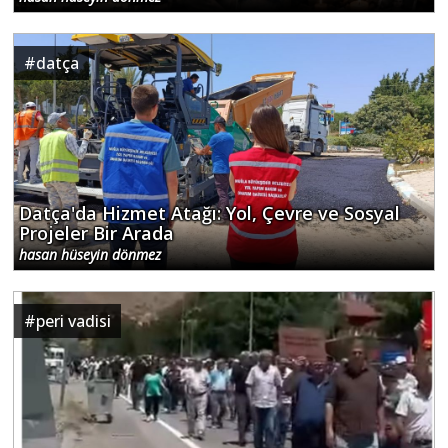
#
datça
Datça'da Hizmet Atağı: Yol, Çevre ve Sosyal
Projeler Bir Arada
hasan hüseyin dönmez
#
peri vadisi