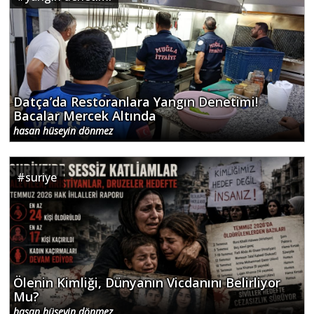
Datça’da Restoranlara Yangın Denetimi!
Bacalar Mercek Altında
hasan hüseyin dönmez
#
suriye
Ölenin Kimliği, Dünyanın Vicdanını Belirliyor
Mu?
hasan hüseyin dönmez