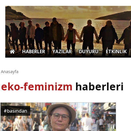
|
HABERLER
|
YAZILAR
|
DUYURU
|
ETKİNLİK
Anasayfa
eko-feminizm
haberleri
#
basından