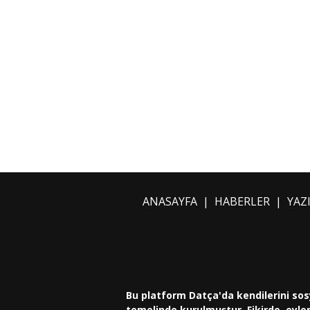
ANASAYFA
|
HABERLER
|
YAZ
Bu platform Datça'da kendilerini sos
temelinde kurulmuştur. Fikirde, eylem