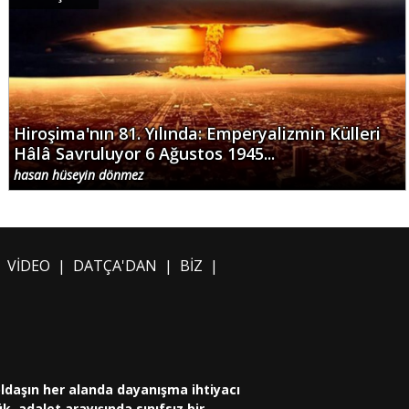
Hiroşima'nın 81. Yılında: Emperyalizmin Külleri
Hâlâ Savruluyor 6 Ağustos 1945...
hasan hüseyin dönmez
|
VİDEO
|
DATÇA'DAN
|
BİZ
|
oldaşın her alanda dayanışma ihtiyacı
, adalet arayışında sınıfsız bir