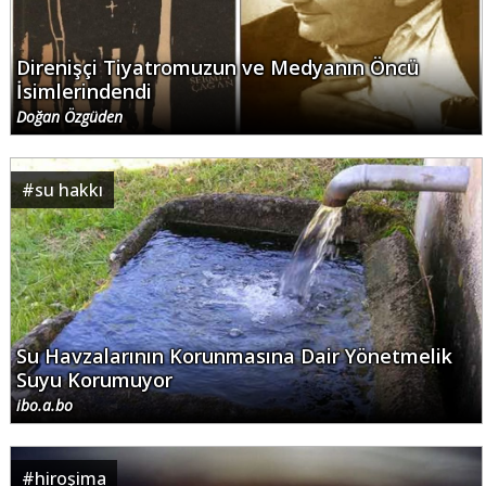
Direnişçi Tiyatromuzun ve Medyanın Öncü
İsimlerindendi
Doğan Özgüden
#
su hakkı
Su Havzalarının Korunmasına Dair Yönetmelik
Suyu Korumuyor
ibo.a.bo
#
hiroşima