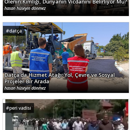
Ölenin Kimliği, Dünyanın Vicdanını Belirliyor Mu?
hasan hüseyin dönmez
#
datça
Datça'da Hizmet Atağı: Yol, Çevre ve Sosyal
Projeler Bir Arada
hasan hüseyin dönmez
#
peri vadisi