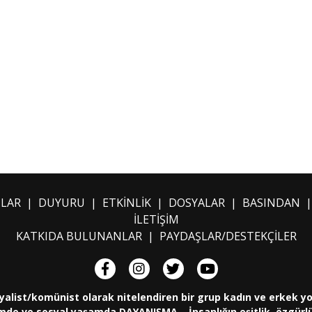
ILAR
|
DUYURU
|
ETKİNLİK
|
DOSYALAR
|
BASINDAN
İLETİŞİM
KATKIDA BULUNANLAR
|
PAYDAŞLAR/DESTEKÇİLER
yalist/komünist olarak nitelendiren bir grup kadın ve erkek y
de ve sosyal yaşamda DAYANIŞMA... İnsanlığın eşitlik, özgürlük