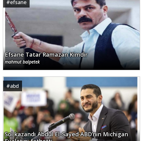
#
efsane
Efsane Tatar Ramazan Kimdir
mahmut balpetek
#
abd
Sol kazandı Abdul El-Sayed ABD’nin Michigan