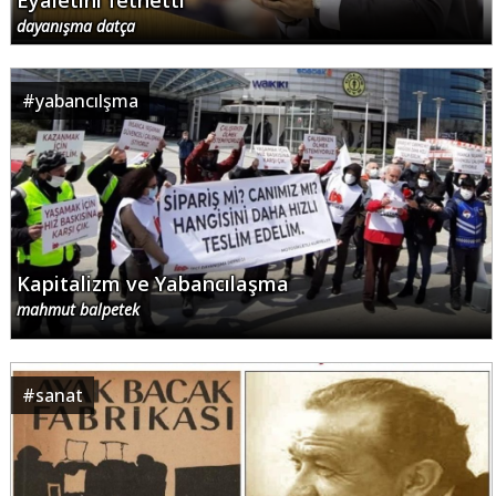
Eyaletini fethetti
dayanışma datça
#
yabancılşma
Kapitalizm ve Yabancılaşma
mahmut balpetek
#
sanat