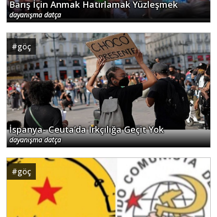
Barış İçin Anmak Hatırlamak Yüzleşmek
dayanışma datça
#
göç
İspanya- Ceuta’da Irkçılığa Geçit Yok
dayanışma datça
#
göç