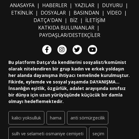
ANASAYFA
|
HABERLER
|
YAZILAR
|
DUYURU
|
ETKİNLİK
|
DOSYALAR
|
BASINDAN
|
VİDEO
|
DATÇA'DAN
|
BİZ
|
İLETİŞİM
KATKIDA BULUNANLAR
|
PAYDAŞLAR/DESTEKÇİLER
Bu platform Datça'da kendilerini sosyalist/komünist
olarak nitelendiren bir grup kadın ve erkek yoldaşın
her alanda dayanışma ihtiyacı temelinde kurulmuştur.
Fikirde, eylemde ve sosyal yaşamda DAYANIŞMA...
İnsanlığın eşitlik, özgürlük, adalet arayışında sınıfsız
bir dünya için uzun yürüyüşünde küçücük bir damla
olmayı hedeflemektedir.
kalıcı yoksulluk
hama
anti sömürgecilik
sulh ve selameti osmaniye cemiyeti
seçim