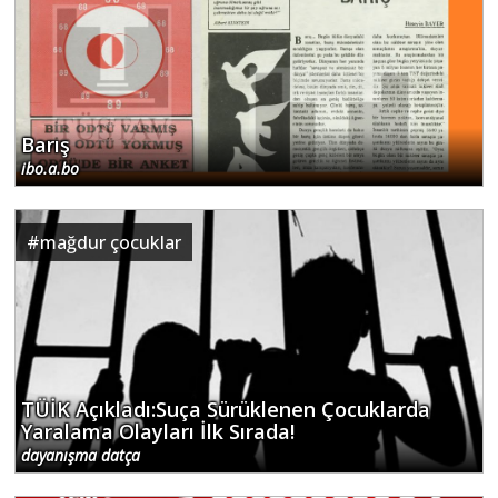
Barış
ibo.a.bo
#
mağdur çocuklar
TÜİK Açıkladı:Suça Sürüklenen Çocuklarda
Yaralama Olayları İlk Sırada!
dayanışma datça