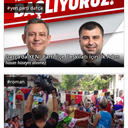
#
yen parti datça
Datça’da YENİ Parti İlçe Teşkilatı İçin İlk Adım
hasan hüseyin dönmez
#
roman