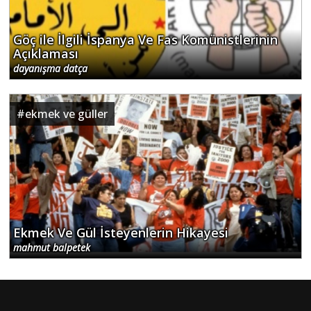
Göç ile İlgili İspanya Ve Fas Komünistlerinin
Açıklaması
dayanışma datça
#
ekmek ve güller
Ekmek Ve Gül İsteyenlerin Hikayesi
mahmut balpetek