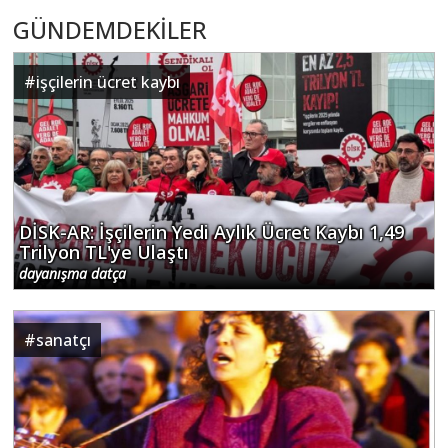
GÜNDEMDEKİLER
#
işçilerin ücret kaybı
DİSK-AR: İşçilerin Yedi Aylık Ücret Kaybı 1,49
Trilyon TL'ye Ulaştı
dayanışma datça
#
sanatçı