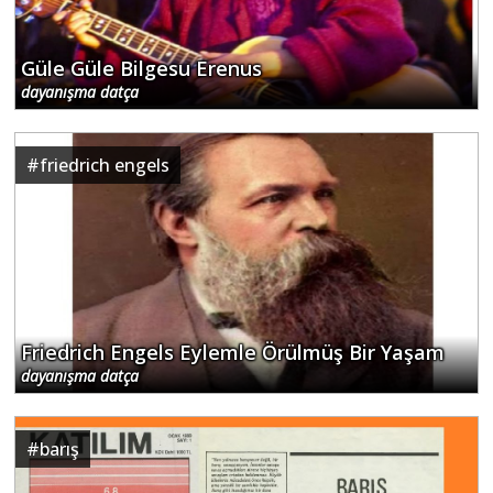
Güle Güle Bilgesu Erenus
dayanışma datça
#
friedrich engels
Friedrich Engels Eylemle Örülmüş Bir Yaşam
dayanışma datça
#
barış