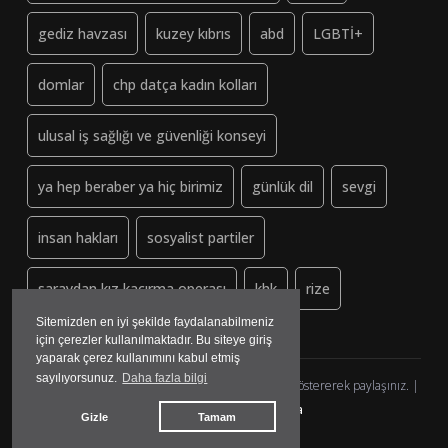
gediz havzası
kuzey kıbrıs
abd
LGBTİ+
domlar
chp datça kadın kolları
ulusal iş sağlığı ve güvenliği konseyi
ya hep beraber ya hiç birimiz
günlük dil
sevgi
insan hakları
sosyalist partiler
saraydan kız kaçırma operası
khk
rize
Sitemizden en iyi şekilde faydalanabilmeniz
için çerezler kullanılmaktadır. Bu siteye giriş
yaparak çerez kullanımını kabul etmiş
sayılıyorsunuz.
Daha fazla bilgi
Dayanisma-Datca.org (ↄ) Copyleft - Lütfen kaynak göstererek paylaşınız. |
yazılım&tasarım:
madmedya
Gizle
Tamam