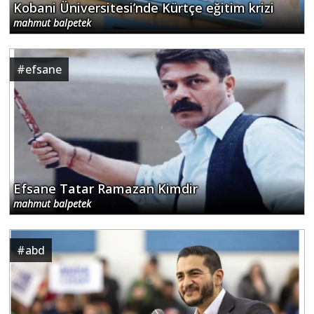
Kobani Üniversitesi’nde Kürtçe eğitim krizi
mahmut balpetek
#
efsane
Efsane Tatar Ramazan Kimdir
mahmut balpetek
#
abd