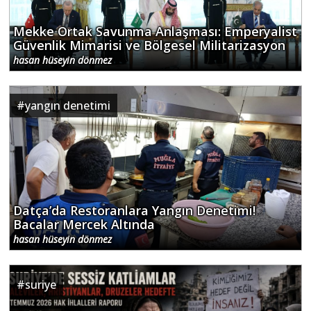
Mekke Ortak Savunma Anlaşması: Emperyalist
Güvenlik Mimarisi ve Bölgesel Militarizasyon
hasan hüseyin dönmez
#
yangın denetimi
Datça’da Restoranlara Yangın Denetimi!
Bacalar Mercek Altında
hasan hüseyin dönmez
#
suriye