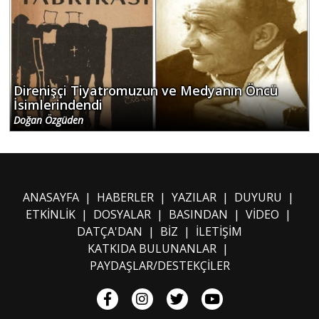
Direnişçi Tiyatromuzun ve Medyanın Öncü
İsimlerindendi
Doğan Özgüden
ANASAYFA
|
HABERLER
|
YAZILAR
|
DUYURU
|
ETKİNLİK
|
DOSYALAR
|
BASINDAN
|
VİDEO
|
DATÇA'DAN
|
BİZ
|
İLETİŞİM
KATKIDA BULUNANLAR
|
PAYDAŞLAR/DESTEKÇİLER