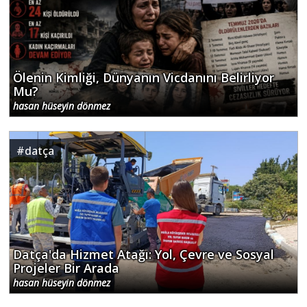
Ölenin Kimliği, Dünyanın Vicdanını Belirliyor
Mu?
hasan hüseyin dönmez
#
datça
Datça'da Hizmet Atağı: Yol, Çevre ve Sosyal
Projeler Bir Arada
hasan hüseyin dönmez