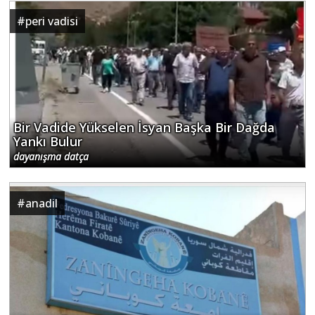
#
peri vadisi
Bir Vadide Yükselen İsyan Başka Bir Dağda
Yankı Bulur
dayanışma datça
#
anadil