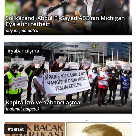
Sol kazandı Abdul El-Sayed ABD’nin Michigan
Eyaletini fethetti
dayanışma datça
#
yabancılşma
Kapitalizm ve Yabancılaşma
mahmut balpetek
#
sanat