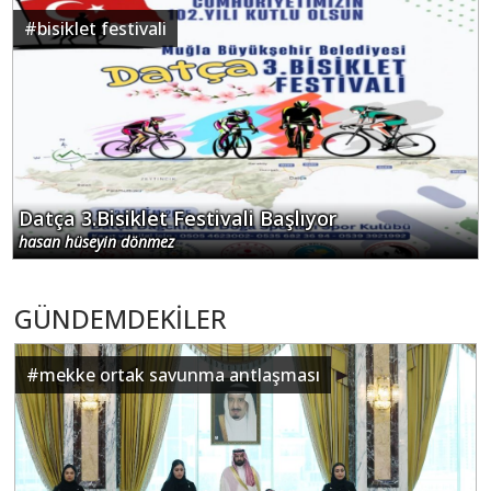
#
bisiklet festivali
Datça 3.Bisiklet Festivali Başlıyor
hasan hüseyin dönmez
GÜNDEMDEKİLER
#
mekke ortak savunma antlaşması