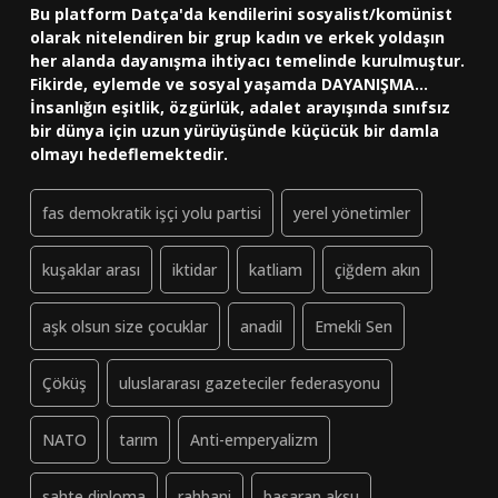
Bu platform Datça'da kendilerini sosyalist/komünist
olarak nitelendiren bir grup kadın ve erkek yoldaşın
her alanda dayanışma ihtiyacı temelinde kurulmuştur.
Fikirde, eylemde ve sosyal yaşamda DAYANIŞMA...
İnsanlığın eşitlik, özgürlük, adalet arayışında sınıfsız
bir dünya için uzun yürüyüşünde küçücük bir damla
olmayı hedeflemektedir.
fas demokratik işçi yolu partisi
yerel yönetimler
kuşaklar arası
iktidar
katliam
çiğdem akın
aşk olsun size çocuklar
anadil
Emekli Sen
Çöküş
uluslararası gazeteciler federasyonu
NATO
tarım
Anti-emperyalizm
sahte diploma
rahbani
başaran aksu