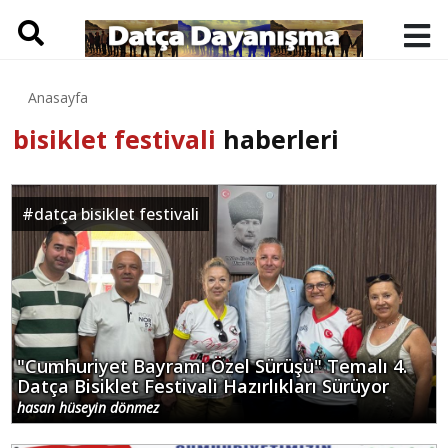
Anasayfa
bisiklet festivali
haberleri
#
datça bisiklet festivali
"Cumhuriyet Bayramı Özel Sürüşü" Temalı 4.
Datça Bisiklet Festivali Hazırlıkları Sürüyor
hasan hüseyin dönmez