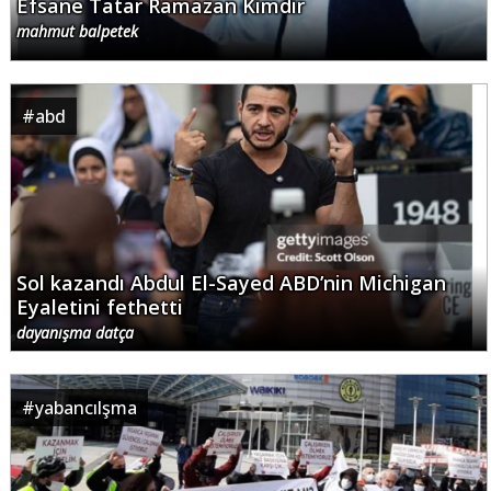
Efsane Tatar Ramazan Kimdir
mahmut balpetek
#
abd
Sol kazandı Abdul El-Sayed ABD’nin Michigan
Eyaletini fethetti
dayanışma datça
#
yabancılşma