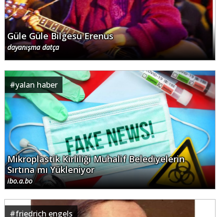
Güle Güle Bilgesu Erenus
dayanışma datça
#
yalan haber
Mikroplastik Kirliliği Muhalif Belediyelerin
Sırtına mı Yükleniyor
ibo.a.bo
#
friedrich engels