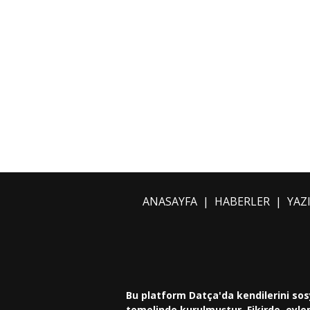
ANASAYFA
|
HABERLER
|
YAZ
Bu platform Datça'da kendilerini sos
temelinde kurulmuştur. Fikirde, eylem