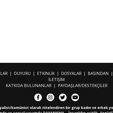
ILAR
|
DUYURU
|
ETKİNLİK
|
DOSYALAR
|
BASINDAN
İLETİŞİM
KATKIDA BULUNANLAR
|
PAYDAŞLAR/DESTEKÇİLER
yalist/komünist olarak nitelendiren bir grup kadın ve erkek y
de ve sosyal yaşamda DAYANIŞMA... İnsanlığın eşitlik, özgürlük