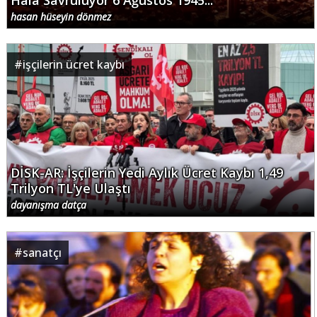
Hâlâ Savruluyor 6 Ağustos 1945...
hasan hüseyin dönmez
#
işçilerin ücret kaybı
DİSK-AR: İşçilerin Yedi Aylık Ücret Kaybı 1,49
Trilyon TL'ye Ulaştı
dayanışma datça
#
sanatçı