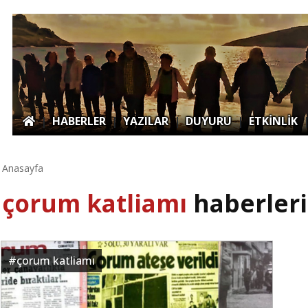
|
HABERLER
|
YAZILAR
|
DUYURU
|
ETKİNLİK
Anasayfa
çorum katliamı
haberleri
#
çorum katliamı