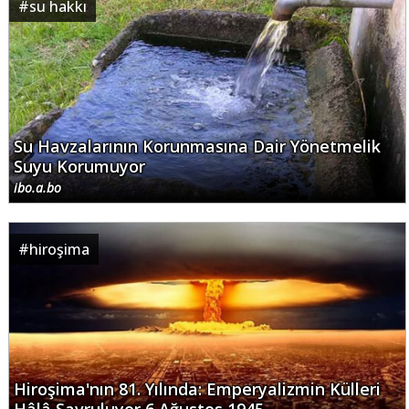
#
su hakkı
Su Havzalarının Korunmasına Dair Yönetmelik
Suyu Korumuyor
ibo.a.bo
#
hiroşima
Hiroşima'nın 81. Yılında: Emperyalizmin Külleri