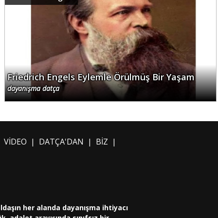
Friedrich Engels Eylemle Örülmüş Bir Yaşam
dayanışma datça
|
VİDEO
|
DATÇA'DAN
|
BİZ
|
oldaşın her alanda dayanışma ihtiyacı
, adalet arayışında sınıfsız bir