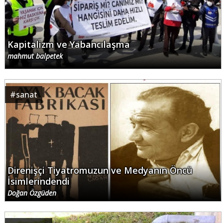
Kapitalizm ve Yabancılaşma
mahmut balpetek
#
sanat
Direnişçi Tiyatromuzun ve Medyanın Öncü
İsimlerindendi
Doğan Özgüden