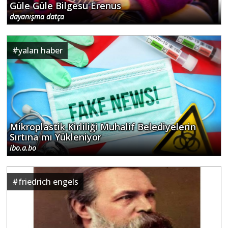
Güle Güle Bilgesu Erenus
dayanışma datça
#
yalan haber
Mikroplastik Kirliliği Muhalif Belediyelerin
Sırtına mı Yükleniyor
ibo.a.bo
#
friedrich engels