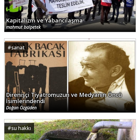
Kapitalizm ve Yabancılaşma
mahmut balpetek
#
sanat
Direnişçi Tiyatromuzun ve Medyanın Öncü
İsimlerindendi
Doğan Özgüden
#
su hakkı