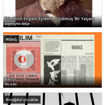
Friedrich Engels Eylemle Örülmüş Bir Yaşam
dayanışma datça
#
barış
Barış
ibo.a.bo
#
mağdur çocuklar