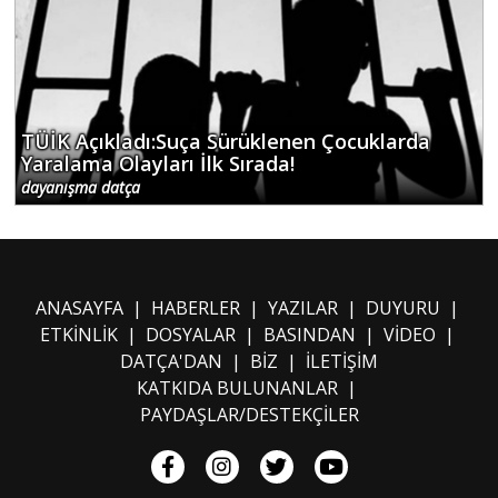
TÜİK Açıkladı:Suça Sürüklenen Çocuklarda
Yaralama Olayları İlk Sırada!
dayanışma datça
ANASAYFA
|
HABERLER
|
YAZILAR
|
DUYURU
|
ETKİNLİK
|
DOSYALAR
|
BASINDAN
|
VİDEO
|
DATÇA'DAN
|
BİZ
|
İLETİŞİM
KATKIDA BULUNANLAR
|
PAYDAŞLAR/DESTEKÇİLER