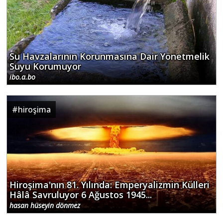
Su Havzalarının Korunmasına Dair Yönetmelik
Suyu Korumuyor
ibo.a.bo
#
hiroşima
Hiroşima'nın 81. Yılında: Emperyalizmin Külleri
Hâlâ Savruluyor 6 Ağustos 1945...
hasan hüseyin dönmez