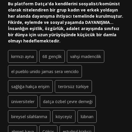
Bu platform Datça'da kendilerini sosyalist/komünist
olarak nitelendiren bir grup kadın ve erkek yoldaşın
her alanda dayanışma ihtiyacı temelinde kurulmuştur.
Fikirde, eylemde ve sosyal yaşamda DAYANIŞMA...
İnsanlığın eşitlik, özgürlük, adalet arayışında sınıfsız
bir dünya için uzun yürüyüşünde küçücük bir damla
olmayı hedeflemektedir.
kırmızı ayna
68 gençlik
vahşi madencilik
el pueblo unido jamas sera vencido
sağlığa hakça erişim
terörsüz türkiye
üniversiteler
datça özbel çevre derneği
bireysel silahlanma
köyceyiz
lübnan
ahmet kaya
Çöküş
ertuğrul kürkçü