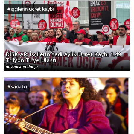
#
işçilerin ücret kaybı
DİSK-AR: İşçilerin Yedi Aylık Ücret Kaybı 1,49
Trilyon TL'ye Ulaştı
dayanışma datça
#
sanatçı