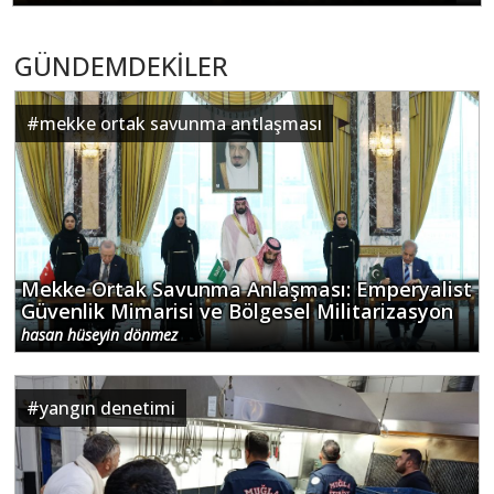
GÜNDEMDEKİLER
#
mekke ortak savunma antlaşması
Mekke Ortak Savunma Anlaşması: Emperyalist
Güvenlik Mimarisi ve Bölgesel Militarizasyon
hasan hüseyin dönmez
#
yangın denetimi