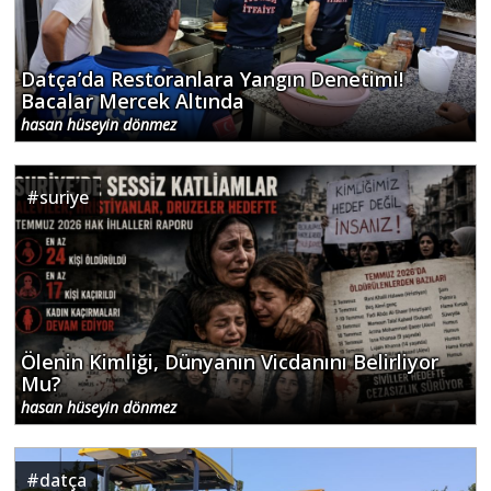
Datça’da Restoranlara Yangın Denetimi!
Bacalar Mercek Altında
hasan hüseyin dönmez
#
suriye
Ölenin Kimliği, Dünyanın Vicdanını Belirliyor
Mu?
hasan hüseyin dönmez
#
datça