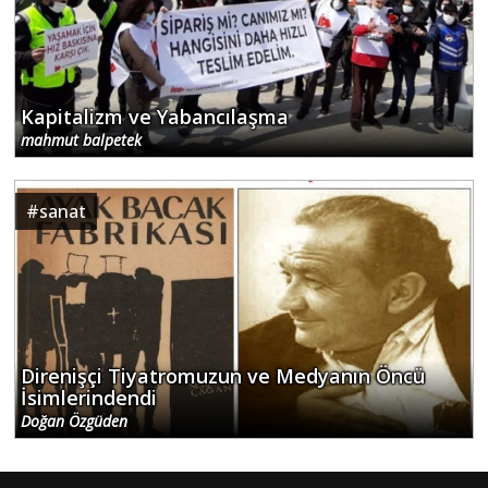
Kapitalizm ve Yabancılaşma
mahmut balpetek
#
sanat
Direnişçi Tiyatromuzun ve Medyanın Öncü
İsimlerindendi
Doğan Özgüden