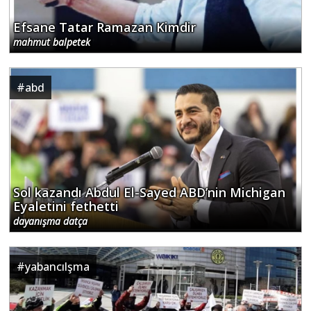
Efsane Tatar Ramazan Kimdir
mahmut balpetek
#
abd
Sol kazandı Abdul El-Sayed ABD’nin Michigan
Eyaletini fethetti
dayanışma datça
#
yabancılşma