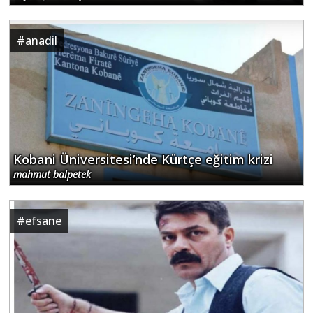
#
anadil
Kobani Üniversitesi’nde Kürtçe eğitim krizi
mahmut balpetek
#
efsane