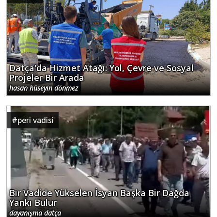
Datça'da Hizmet Atağı: Yol, Çevre ve Sosyal
Projeler Bir Arada
hasan hüseyin dönmez
#
peri vadisi
Bir Vadide Yükselen İsyan Başka Bir Dağda
Yankı Bulur
dayanışma datça