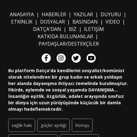
ANASAYFA
|
HABERLER
|
YAZILAR
|
DUYURU
|
ETKİNLİK
|
DOSYALAR
|
BASINDAN
|
VİDEO
|
DATÇA'DAN
|
BİZ
|
İLETİŞİM
KATKIDA BULUNANLAR
|
PAYDAŞLAR/DESTEKÇİLER
Bu platform Datça'da kendilerini sosyalist/komünist
olarak nitelendiren bir grup kadın ve erkek yoldaşın
her alanda dayanışma ihtiyacı temelinde kurulmuştur.
Fikirde, eylemde ve sosyal yaşamda DAYANIŞMA...
İnsanlığın eşitlik, özgürlük, adalet arayışında sınıfsız
bir dünya için uzun yürüyüşünde küçücük bir damla
olmayı hedeflemektedir.
sağlık hakı
güçler ayrılığı
Komşu