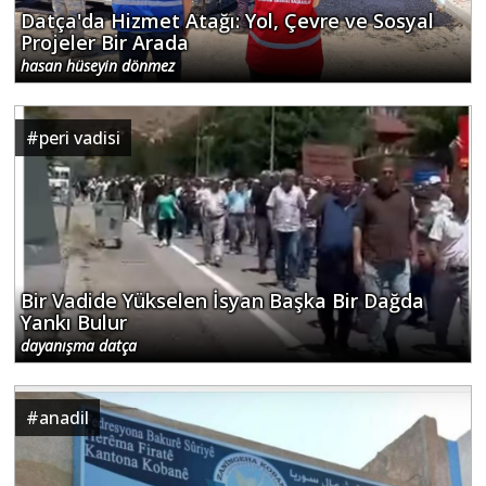
Datça'da Hizmet Atağı: Yol, Çevre ve Sosyal
Projeler Bir Arada
hasan hüseyin dönmez
#
peri vadisi
Bir Vadide Yükselen İsyan Başka Bir Dağda
Yankı Bulur
dayanışma datça
#
anadil