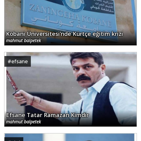
Kobani Üniversitesi’nde Kürtçe eğitim krizi
mahmut balpetek
#
efsane
Efsane Tatar Ramazan Kimdir
mahmut balpetek