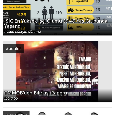
İSİG:En Yüksek İşçi Ölümü 39-49 Yaş Grubunda
Yaşandı
hasan hüseyin dönmez
#
adalet
TMMOB'den Bilirkişi Raporu
ibo.a.bo