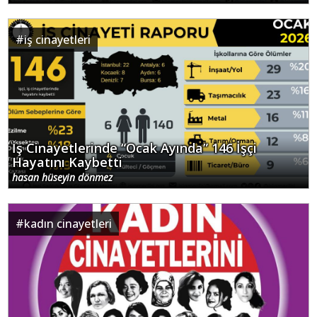
#
iş cinayetleri
İş Cinayetlerinde “Ocak Ayında” 146 İşçi
Hayatını Kaybetti
hasan hüseyin dönmez
#
kadın cinayetleri