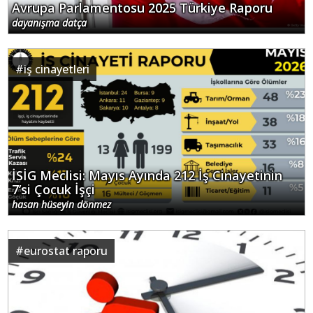
Avrupa Parlamentosu 2025 Türkiye Raporu
dayanışma datça
#
iş cinayetleri
İSİG Meclisi: Mayıs Ayında 212 İş Cinayetinin
7’si Çocuk İşçi
hasan hüseyin dönmez
#
eurostat raporu