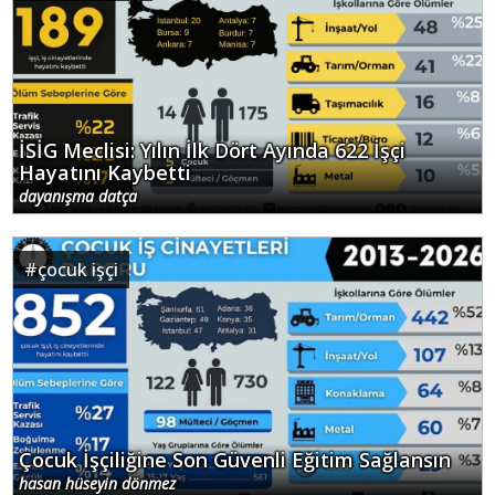
İSİG Meclisi: Yılın İlk Dört Ayında 622 İşçi
Hayatını Kaybetti
dayanışma datça
#
çocuk işçi
Çocuk İşçiliğine Son Güvenli Eğitim Sağlansın
hasan hüseyin dönmez