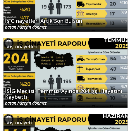
İş Cinayetleri Artık Son Bulsun
hasan hüseyin dönmez
#
iş cinayetleri
İSİG Meclisi: Temmuz Ayında 204 İşçi Hayatını
Kaybetti
hasan hüseyin dönmez
#
iş cinayeti