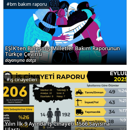
#
bm bakım raporu
EŞİK’ten Birleşmiş Milletler Bakım Raporunun
Türkçe Çevirisi
dayanışma datça
#
iş cinayetleri
Yılın İlk 9 Ayında İş Cinayeti 1566 Sayısına
Ulaştı