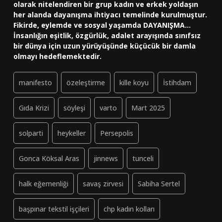
olarak nitelendiren bir grup kadın ve erkek yoldaşın
her alanda dayanışma ihtiyacı temelinde kurulmuştur.
Fikirde, eylemde ve sosyal yaşamda DAYANIŞMA...
İnsanlığın eşitlik, özgürlük, adalet arayışında sınıfsız
bir dünya için uzun yürüyüşünde küçücük bir damla
olmayı hedeflemektedir.
manifesto
özeleştirme
kille koyu
İstihdam
Gıda Krizi
söyleşi
varto
Mart 2025
solparti
heykeller
Persepolis
Gonca Köksal Aras
jinnews
tunceli
halk eğemenliği
savaş zirvesi
Sabiha Sertel
başpınar tekstil işçileri
chp kadın kolları