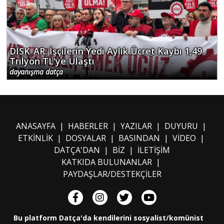
DİSK-AR: İşçilerin Yedi Aylık Ücret Kaybı 1,49
Trilyon TL'ye Ulaştı
dayanışma datça
ANASAYFA
|
HABERLER
|
YAZILAR
|
DUYURU
|
ETKİNLİK
|
DOSYALAR
|
BASINDAN
|
VİDEO
|
DATÇA'DAN
|
BİZ
|
İLETİŞİM
KATKIDA BULUNANLAR
|
PAYDAŞLAR/DESTEKÇİLER
Bu platform Datça'da kendilerini sosyalist/komünist