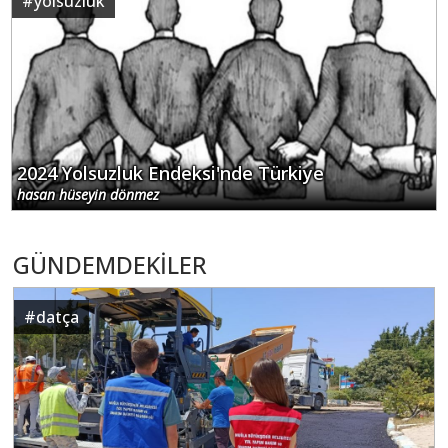
#
yolsuzluk
2024 Yolsuzluk Endeksi'nde Türkiye
hasan hüseyin dönmez
GÜNDEMDEKİLER
#
datça