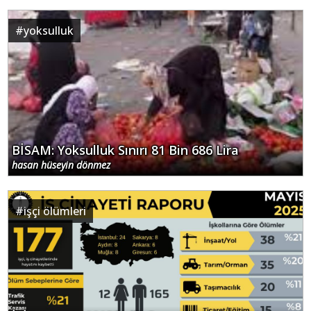
#
yoksulluk
BİSAM: Yoksulluk Sınırı 81 Bin 686 Lira
hasan hüseyin dönmez
#
işçi ölümleri