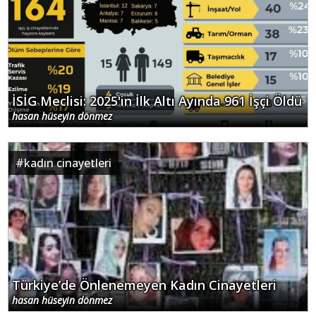
İSİG Meclisi: 2025'in İlk Altı Ayında 961 İşçi Öldü
hasan hüseyin dönmez
#
kadın cinayetleri
Türkiye’de Önlenemeyen Kadın Cinayetleri
hasan hüseyin dönmez