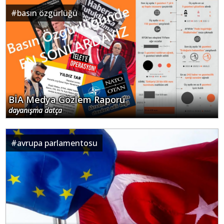
#
basın özgürlüğü
BİA Medya Gözlem Raporu
dayanışma datça
#
avrupa parlamentosu