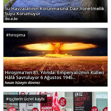
Su Havzalarının Korunmasına Dair Yönetmelik
Suyu Korumuyor
ibo.a.bo
#
hiroşima
Hiroşima'nın 81. Yılında: Emperyalizmin Külleri
Hâlâ Savruluyor 6 Ağustos 1945...
hasan hüseyin dönmez
#
işçilerin ücret kaybı