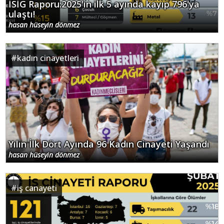
İSİG Raporu:2025'in ilk 5 ayında kayıp 796'ya
ulaştı!
hasan hüseyin dönmez
#
kadın cinayetleri
Yılın İlk Dört Ayında 96 Kadın Cinayeti Yaşandı
hasan hüseyin dönmez
#
iş canayeti