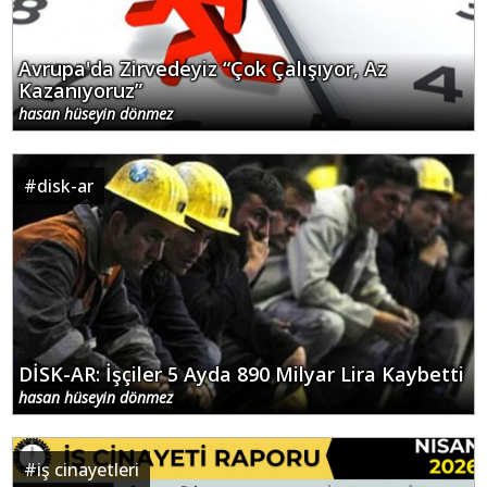
Avrupa'da Zirvedeyiz “Çok Çalışıyor, Az
Kazanıyoruz”
hasan hüseyin dönmez
#
disk-ar
DİSK-AR: İşçiler 5 Ayda 890 Milyar Lira Kaybetti
hasan hüseyin dönmez
#
iş cinayetleri