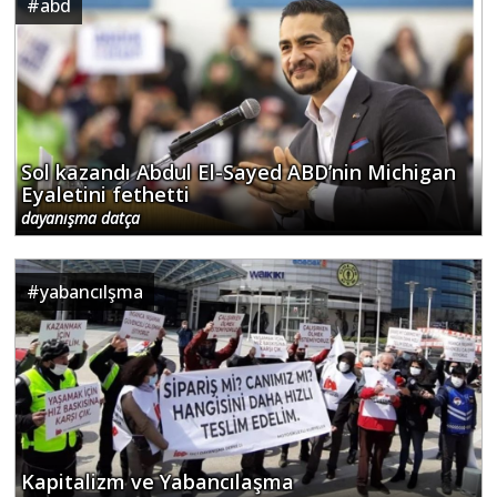
#
abd
Sol kazandı Abdul El-Sayed ABD’nin Michigan
Eyaletini fethetti
dayanışma datça
#
yabancılşma
Kapitalizm ve Yabancılaşma