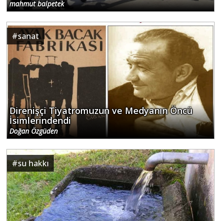
mahmut balpetek
#
sanat
Direnişçi Tiyatromuzun ve Medyanın Öncü
İsimlerindendi
Doğan Özgüden
#
su hakkı