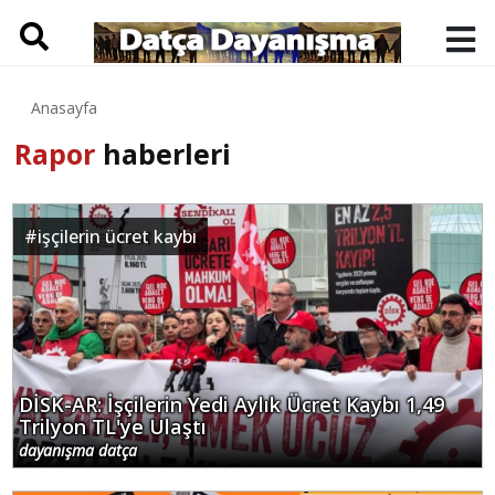
Anasayfa
Rapor
haberleri
#
işçilerin ücret kaybı
DİSK-AR: İşçilerin Yedi Aylık Ücret Kaybı 1,49
Trilyon TL'ye Ulaştı
dayanışma datça