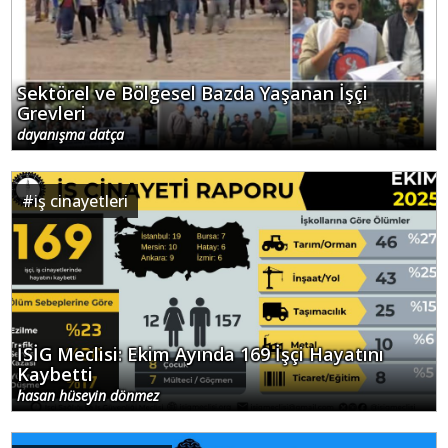
Sektörel ve Bölgesel Bazda Yaşanan İşçi
Grevleri
dayanışma datça
#
iş cinayetleri
İSİG Meclisi: Ekim Ayında 169 İşçi Hayatını
Kaybetti
hasan hüseyin dönmez