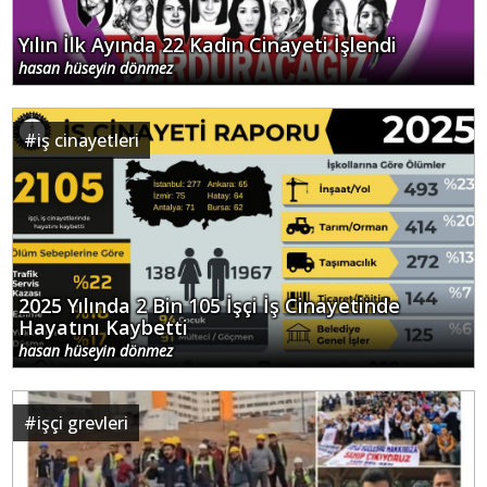
Yılın İlk Ayında 22 Kadın Cinayeti İşlendi
hasan hüseyin dönmez
#
iş cinayetleri
2025 Yılında 2 Bin 105 İşçi İş Cinayetinde
Hayatını Kaybetti
hasan hüseyin dönmez
#
işçi grevleri