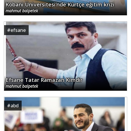
Kobani Üniversitesi’nde Kürtçe eğitim krizi
mahmut balpetek
#
efsane
Efsane Tatar Ramazan Kimdir
mahmut balpetek
#
abd