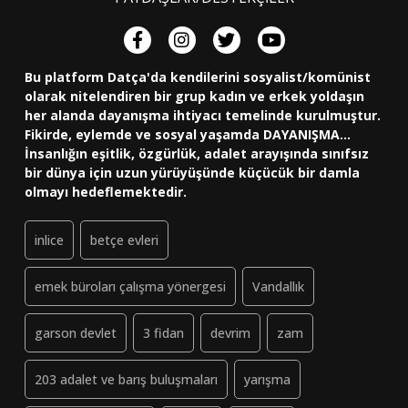
Bu platform Datça'da kendilerini sosyalist/komünist
olarak nitelendiren bir grup kadın ve erkek yoldaşın
her alanda dayanışma ihtiyacı temelinde kurulmuştur.
Fikirde, eylemde ve sosyal yaşamda DAYANIŞMA...
İnsanlığın eşitlik, özgürlük, adalet arayışında sınıfsız
bir dünya için uzun yürüyüşünde küçücük bir damla
olmayı hedeflemektedir.
inlice
betçe evleri
emek büroları çalışma yönergesi
Vandallık
garson devlet
3 fidan
devrim
zam
203 adalet ve barış buluşmaları
yarışma