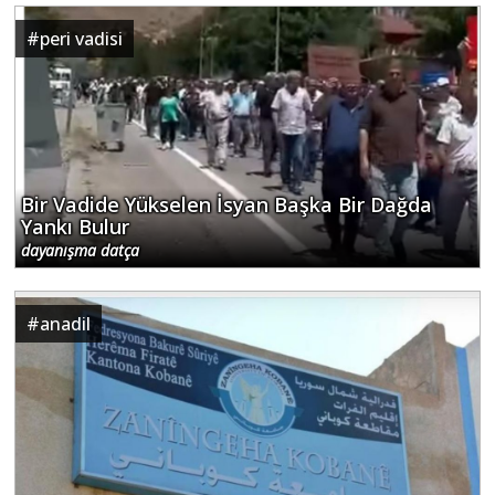
#
peri vadisi
Bir Vadide Yükselen İsyan Başka Bir Dağda
Yankı Bulur
dayanışma datça
#
anadil