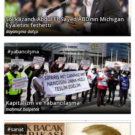
Sol kazandı Abdul El-Sayed ABD’nin Michigan
Eyaletini fethetti
dayanışma datça
#
yabancılşma
Kapitalizm ve Yabancılaşma
mahmut balpetek
#
sanat