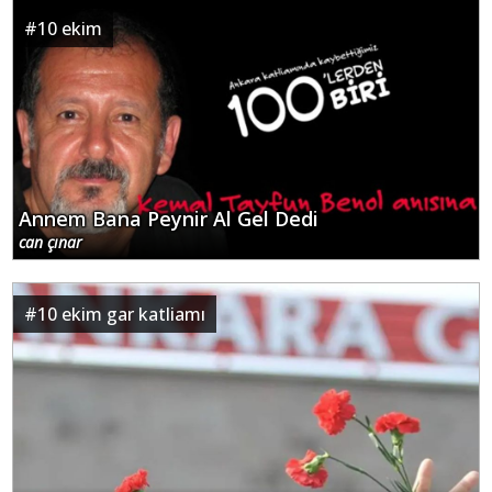
#
10 ekim
Annem Bana Peynir Al Gel Dedi
can çınar
#
10 ekim gar katliamı