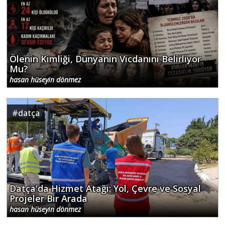
Ölenin Kimliği, Dünyanın Vicdanını Belirliyor
Mu?
hasan hüseyin dönmez
#
datça
Datça'da Hizmet Atağı: Yol, Çevre ve Sosyal
Projeler Bir Arada
hasan hüseyin dönmez