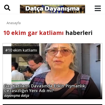
Anasayfa
10 ekim gar katliamı
haberleri
#
10 ekim katliamı
Gar Katliamı Davasında Etkin Pişmanlık,
Cezasızlığın Yeni Adı mı?
dayanışma datça