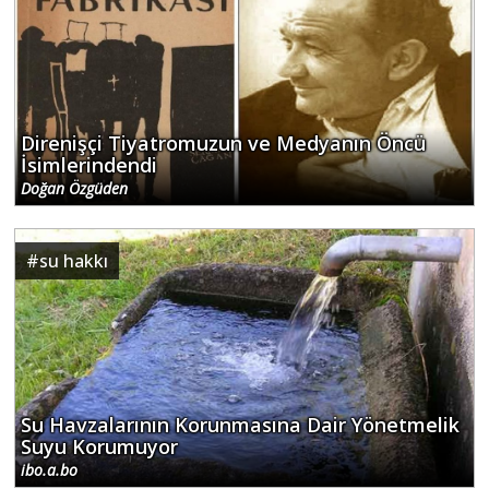
Direnişçi Tiyatromuzun ve Medyanın Öncü
İsimlerindendi
Doğan Özgüden
#
su hakkı
Su Havzalarının Korunmasına Dair Yönetmelik
Suyu Korumuyor
ibo.a.bo