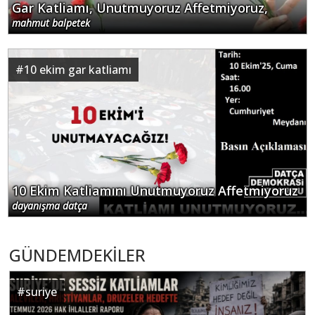
Gar Katliamı, Unutmuyoruz Affetmiyoruz,
mahmut balpetek
#
10 ekim gar katliamı
10 Ekim Katliamını Unutmuyoruz Affetmiyoruz
dayanışma datça
GÜNDEMDEKİLER
#
suriye