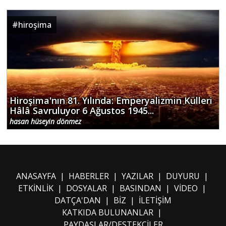
#
hiroşima
Hiroşima'nın 81. Yılında: Emperyalizmin Külleri
Hâlâ Savruluyor 6 Ağustos 1945...
hasan hüseyin dönmez
ANASAYFA
|
HABERLER
|
YAZILAR
|
DUYURU
|
ETKİNLİK
|
DOSYALAR
|
BASINDAN
|
VİDEO
|
DATÇA'DAN
|
BİZ
|
İLETİŞİM
KATKIDA BULUNANLAR
|
PAYDAŞLAR/DESTEKÇİLER