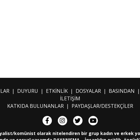
ILAR
|
DUYURU
|
ETKİNLİK
|
DOSYALAR
|
BASINDAN
İLETİŞİM
KATKIDA BULUNANLAR
|
PAYDAŞLAR/DESTEKÇİLER
yalist/komünist olarak nitelendiren bir grup kadın ve erkek y
de ve sosyal yaşamda DAYANIŞMA... İnsanlığın eşitlik, özgürlük