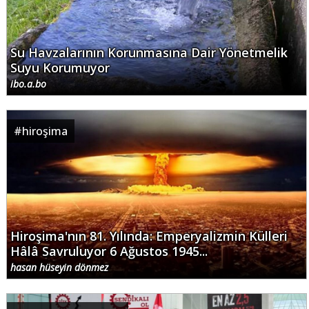
Su Havzalarının Korunmasına Dair Yönetmelik
Suyu Korumuyor
ibo.a.bo
#
hiroşima
Hiroşima'nın 81. Yılında: Emperyalizmin Külleri
Hâlâ Savruluyor 6 Ağustos 1945...
hasan hüseyin dönmez