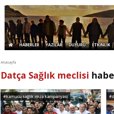
|
HABERLER
|
YAZILAR
|
DUYURU
|
ETKİNLİK
Anasayfa
Datça Sağlık meclisi
haber
#
kamucu sağlık imza kampanyası
#