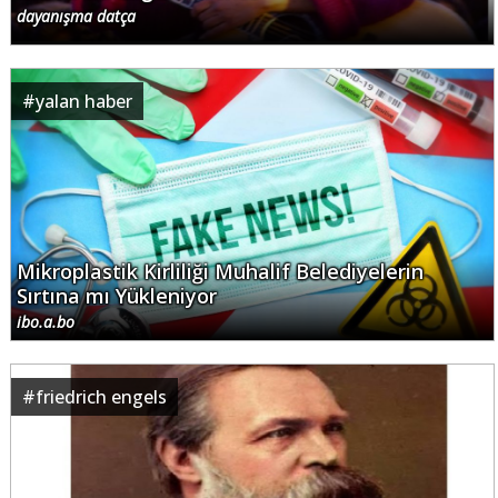
dayanışma datça
#
yalan haber
Mikroplastik Kirliliği Muhalif Belediyelerin
Sırtına mı Yükleniyor
ibo.a.bo
#
friedrich engels