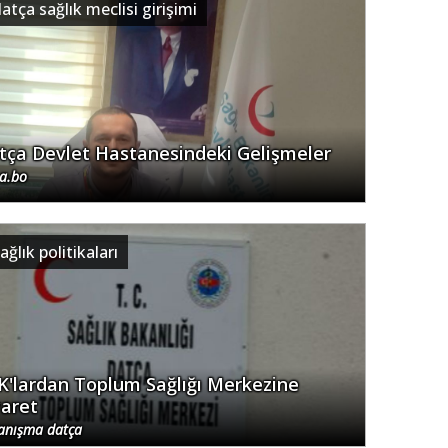
atça sağlık meclisi girişimi
tça Devlet Hastanesindeki Gelişmeler
.a.bo
ağlık politikaları
K'lardan Toplum Sağlığı Merkezine
yaret
anışma datça