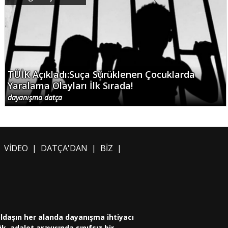
TÜİK Açıkladı:Suça Sürüklenen Çocuklarda
Yaralama Olayları İlk Sırada!
dayanışma datça
|
VİDEO
|
DATÇA'DAN
|
BİZ
|
oldaşın her alanda dayanışma ihtiyacı
, adalet arayışında sınıfsız bir