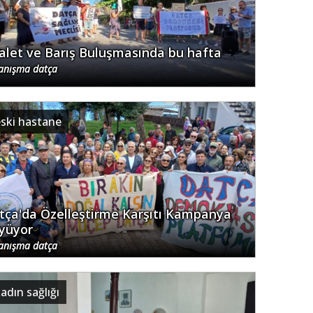
alet ve Barış Buluşmasında bu hafta
anışma datça
eski hastane
tça'da Özelleştirme Karşıtı Kampanya
yüyor
anışma datça
adın sağlığı