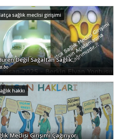
atça sağlık meclisi girişimi
düren Değil Sağaltan Sağlık...
.a.bo
ağlık hakkı
lık Meclisi Girişimi Çağırıyor