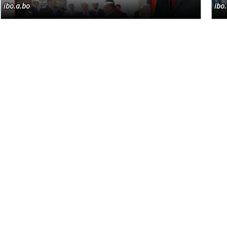
ibo.a.bo
ibo