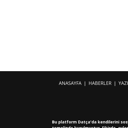
ANASAYFA
|
HABERLER
|
YAZ
Bu platform Datça'da kendilerini sos
temelinde kurulmuştur. Fikirde, eylem