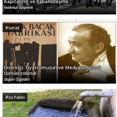
Kapitalizm ve Yabancılaşma
mahmut balpetek
#
sanat
Direnişçi Tiyatromuzun ve Medyanın Öncü
İsimlerindendi
Doğan Özgüden
#
su hakkı