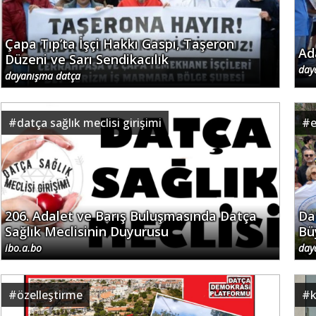
Çapa Tıp’ta İşçi Hakkı Gaspı, Taşeron
Ad
Düzeni ve Sarı Sendikacılık
day
dayanışma datça
#
datça sağlık meclisi girişimi
#
206. Adalet ve Barış Buluşmasında Datça
Da
Sağlık Meclisinin Duyurusu
Bü
ibo.a.bo
day
#
özelleştirme
#
k