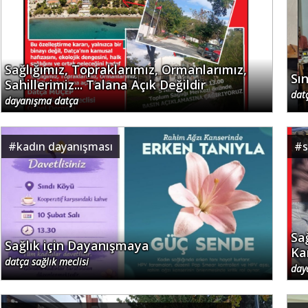
Sağlığımız, Topraklarımız, Ormanlarımız,
Sı
Sahillerimiz... Talana Açık Değildir
dat
dayanışma datça
#
kadın dayanışması
#
s
Sa
Sağlık için Dayanışmaya
Ka
datça sağlık meclisi
day