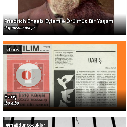
Friedrich Engels Eylemle Örülmüş Bir Yaşam
dayanışma datça
#
barış
Barış
ibo.a.bo
#
mağdur çocuklar