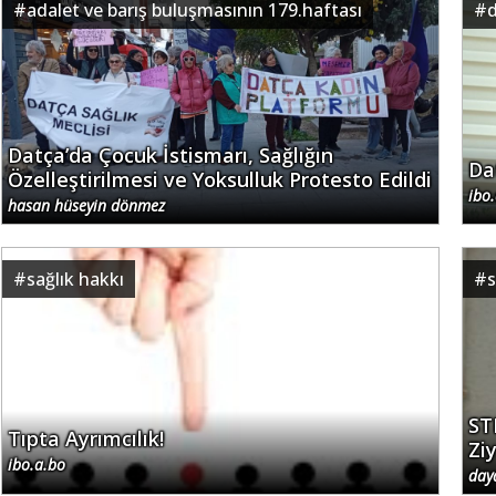
#
adalet ve barış buluşmasının 179.haftası
#
d
Datça’da Çocuk İstismarı, Sağlığın
Da
Özelleştirilmesi ve Yoksulluk Protesto Edildi
ibo
hasan hüseyin dönmez
#
sağlık hakkı
#
s
ST
Tıpta Ayrımcılık!
Zi
ibo.a.bo
day