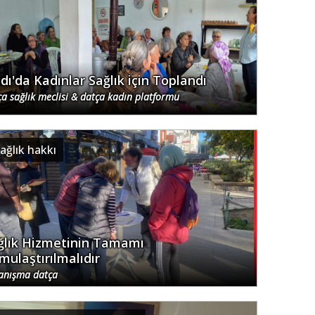
ndı'da Kadınlar Sağlık için Toplandı
ça sağlık meclisi & datça kadın platformu
ağlık hakkı
ğlık Hizmetinin Tamamı
mulaştırılmalıdır
anışma datça