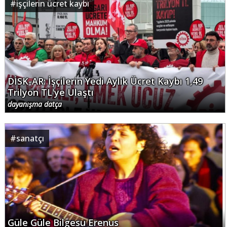
#
işçilerin ücret kaybı
DİSK-AR: İşçilerin Yedi Aylık Ücret Kaybı 1,49
Trilyon TL'ye Ulaştı
dayanışma datça
#
sanatçı
Güle Güle Bilgesu Erenus