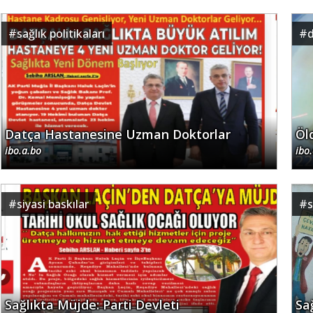
#
sağlık politikaları
#
d
Datça Hastanesine Uzman Doktorlar
Öl
ibo.a.bo
ibo
#
siyasi baskılar
#
s
Sağlıkta Müjde: Parti Devleti
Sağ