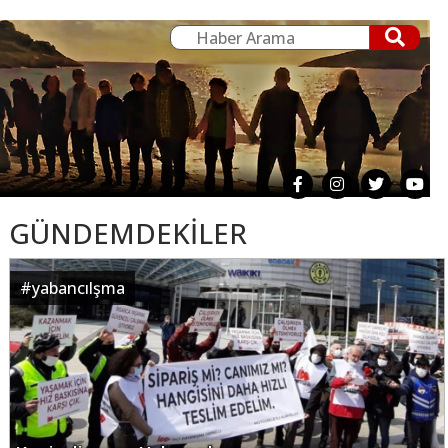
GÜNDEMDEKİLER
#
yabancılşma