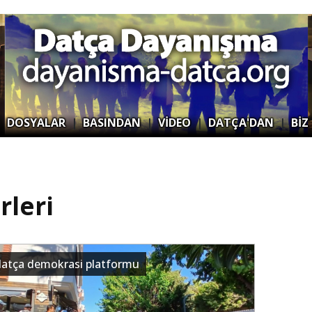
|
DOSYALAR
|
BASINDAN
|
VİDEO
|
DATÇA'DAN
|
BİZ
leri
datça demokrasi platformu