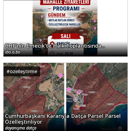
CHP'nin Emecik'te Halk Toplantısında...
ibo.a.bo
#
özelleştirme
Cumhurbaşkanı Kararıyla Datça Parsel Parsel
Özelleştiriliyor
dayanışma datça