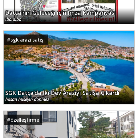
Datça'nın Geleceği için İmza Kampanyası
ibo.a.bo
#
sgk arazi satışı
SGK Datça’da İki Dev Araziyi Satışa Çıkardı
hasan hüseyin dönmez
#
özelleştirme