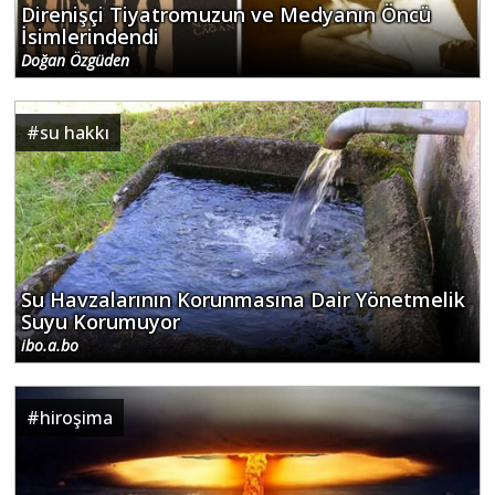
Direnişçi Tiyatromuzun ve Medyanın Öncü
İsimlerindendi
Doğan Özgüden
#
su hakkı
Su Havzalarının Korunmasına Dair Yönetmelik
Suyu Korumuyor
ibo.a.bo
#
hiroşima