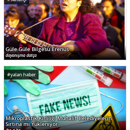
Güle Güle Bilgesu Erenus
dayanışma datça
#
yalan haber
Mikroplastik Kirliliği Muhalif Belediyelerin
Sırtına mı Yükleniyor