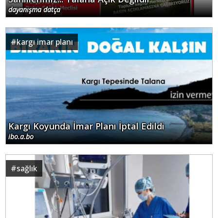
dayanışma datça
#
kargı imar planı
Kargı Koyunda İmar Planı İptal Edildi
ibo.a.bo
#
sağlık