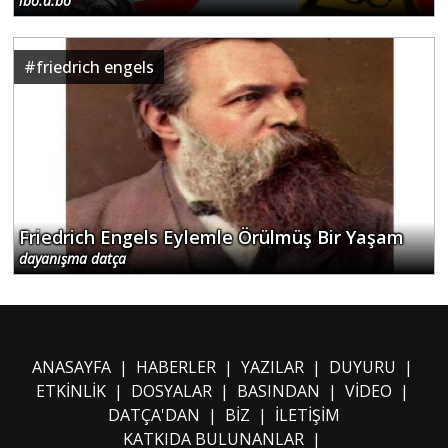
ibo.a.bo
#
friedrich engels
Friedrich Engels Eylemle Örülmüş Bir Yaşam
dayanışma datça
ANASAYFA
|
HABERLER
|
YAZILAR
|
DUYURU
|
ETKİNLİK
|
DOSYALAR
|
BASINDAN
|
VİDEO
|
DATÇA'DAN
|
BİZ
|
İLETİŞİM
KATKIDA BULUNANLAR
|