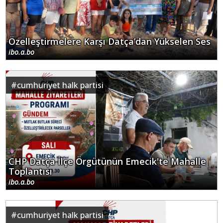
Özelleştirmelere Karşı Datça’dan Yükselen Ses
ibo.a.bo
#
cumhuriyet halk partisi
CHP Datça İlçe Örgütünün Emecik'te Mahalle
Toplantısı
ibo.a.bo
#
cumhuriyet halk partisi