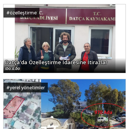
#
özelleştirme
Datça'da Özelleştirme İdaresine İtirazlar
ibo.a.bo
#
yerel yönetimler