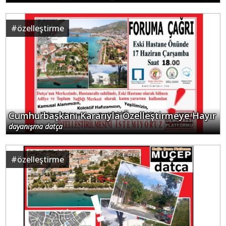
#
özelleştirme
Cumhurbaşkanı Kararıyla Özelleştirmeye Hayır
dayanışma datça
#
özelleştirme