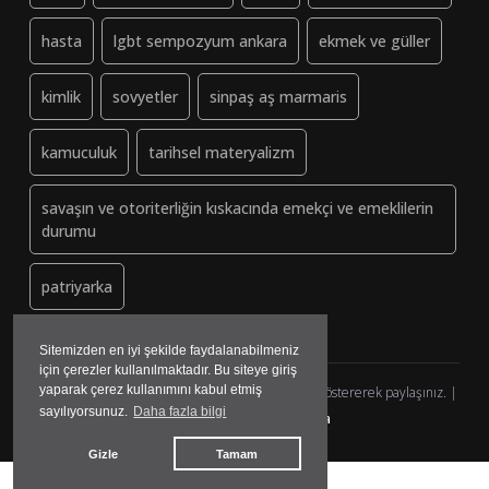
hasta
lgbt sempozyum ankara
ekmek ve güller
kimlik
sovyetler
sinpaş aş marmaris
kamuculuk
tarihsel materyalizm
savaşın ve otoriterliğin kıskacında emekçi ve emeklilerin
durumu
patriyarka
Sitemizden en iyi şekilde faydalanabilmeniz
için çerezler kullanılmaktadır. Bu siteye giriş
yaparak çerez kullanımını kabul etmiş
Dayanisma-Datca.org (ↄ) Copyleft - Lütfen kaynak göstererek paylaşınız. |
sayılıyorsunuz.
Daha fazla bilgi
yazılım&tasarım:
madmedya
Gizle
Tamam