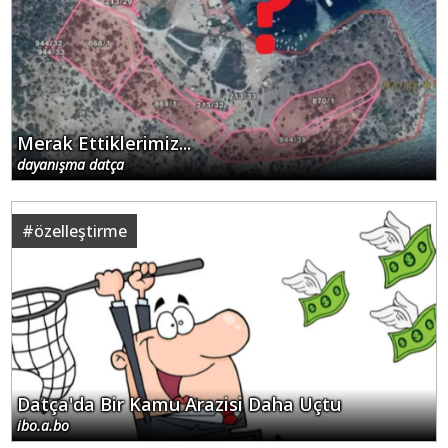
Merak Ettiklerimiz...
dayanışma datça
#
özelleştirme
Datça'da Bir Kamu Arazisi Daha Uçtu
ibo.a.bo