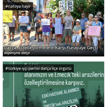
#
natoya hayır
Datça, Özelleştirmelere Karşı Yürüyüşe Geçti
dayanışma datça
#
türkiye işçi partisi datça ilçe örgütü