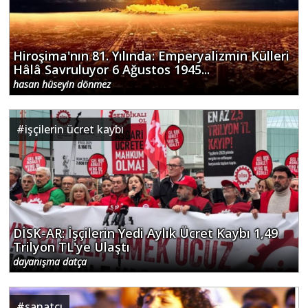
Hiroşima'nın 81. Yılında: Emperyalizmin Külleri
Hâlâ Savruluyor 6 Ağustos 1945...
hasan hüseyin dönmez
#
işçilerin ücret kaybı
DİSK-AR: İşçilerin Yedi Aylık Ücret Kaybı 1,49
Trilyon TL'ye Ulaştı
dayanışma datça
#
sanatçı