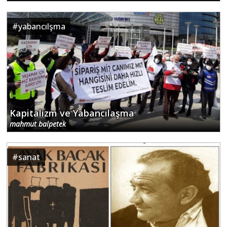
#
yabancılşma
Kapitalizm ve Yabancılaşma
mahmut balpetek
#
sanat