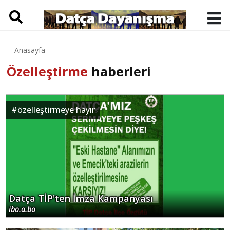
Anasayfa
Özelleştirme
haberleri
#
özelleştirmeye hayır
Datça TİP'ten İmza Kampanyası
ibo.a.bo