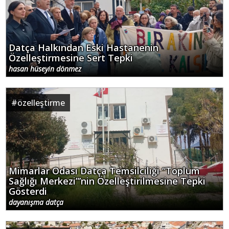
Datça Halkından Eski Hastanenin
Özelleştirmesine Sert Tepki
hasan hüseyin dönmez
#
özelleştirme
Mimarlar Odası Datça Temsilciliği “Toplum
Sağlığı Merkezi”’nin Özelleştirilmesine Tepki
Gösterdi
dayanışma datça