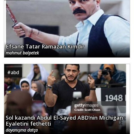
Efsane Tatar Ramazan Kimdir
mahmut balpetek
#
abd
Sol kazandı Abdul El-Sayed ABD’nin Michigan
Eyaletini fethetti
dayanışma datça