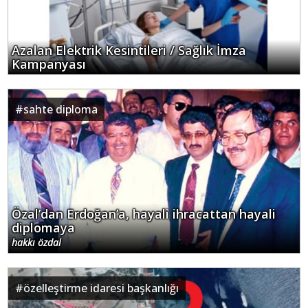
Azalan Elektrik Kesintileri / Sağlık İmza
Kampanyası
#
sahte diploma
Özal’dan Erdoğan’a, hayali ihracattan hayali
diplomaya
hakkı özdal
#
özelleştirme idaresi başkanlığı