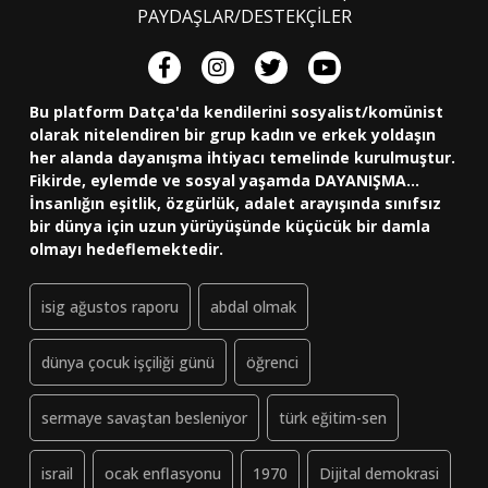
PAYDAŞLAR/DESTEKÇİLER
Bu platform Datça'da kendilerini sosyalist/komünist
olarak nitelendiren bir grup kadın ve erkek yoldaşın
her alanda dayanışma ihtiyacı temelinde kurulmuştur.
Fikirde, eylemde ve sosyal yaşamda DAYANIŞMA...
İnsanlığın eşitlik, özgürlük, adalet arayışında sınıfsız
bir dünya için uzun yürüyüşünde küçücük bir damla
olmayı hedeflemektedir.
isig ağustos raporu
abdal olmak
dünya çocuk işçiliği günü
öğrenci
sermaye savaştan besleniyor
türk eğitim-sen
israil
ocak enflasyonu
1970
Dijital demokrasi