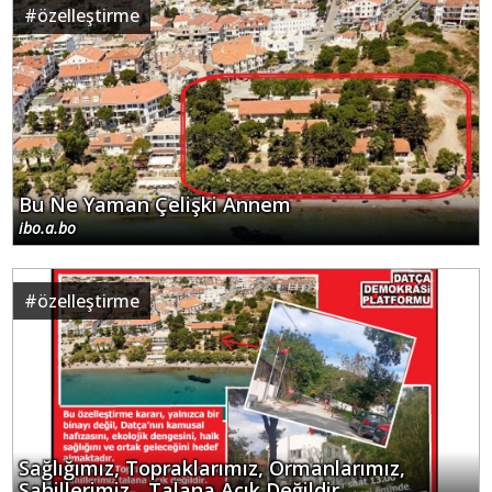
#
özelleştirme
Bu Ne Yaman Çelişki Annem
ibo.a.bo
#
özelleştirme
Sağlığımız, Topraklarımız, Ormanlarımız,
Sahillerimiz... Talana Açık Değildir